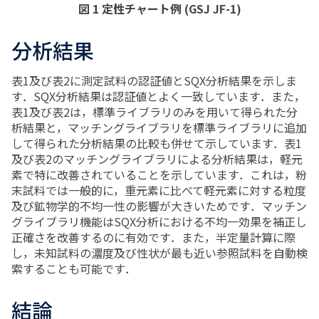
図 1 定性チャート例 (GSJ JF-1)
分析結果
表1及び表2に測定試料の認証値とSQX分析結果を示しま
す．SQX分析結果は認証値とよく一致しています．また，
表1及び表2は，標準ライブラリのみを用いて得られた分
析結果と，マッチングライブラリを標準ライブラリに追加
して得られた分析結果の比較も併せて示しています．表1
及び表2のマッチングライブラリによる分析結果は，軽元
素で特に改善されていることを示しています．これは，粉
末試料では一般的に，重元素に比べて軽元素に対する粒度
及び鉱物学的不均一性の影響が大きいためです．マッチン
グライブラリ機能はSQX分析における不均一効果を補正し
正確さを改善するのに有効です．また，半定量計算に際
し，未知試料の濃度及び性状が最も近い参照試料を自動検
索することも可能です．
結論