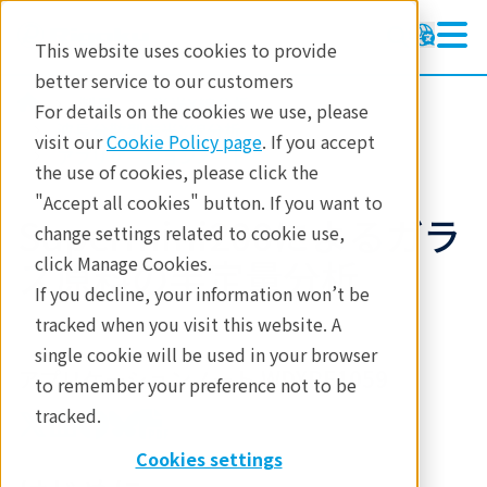
This website uses cookies to provide
better service to our customers
製品
蛍光X線分析
For details on the cookies we use, please
波長分散型蛍光X線分析
visit our
Cookie Policy page
. If you accept
アプリケーションノート
the use of cookies, please click the
"Accept all cookies" button. If you want to
Supermini200によるガラ
change settings related to cookie use,
ス原料の半定量分析
click Manage Cookies.
If you decline, your information won’t be
tracked when you visit this website. A
single cookie will be used in your browser
アプリケーションノート WDXRF1059
to remember your preference not to be
tracked.
Cookies settings