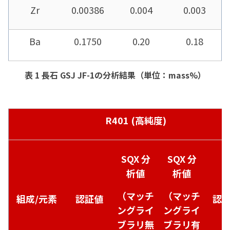
Zr
0.00386
0.004
0.003
Ba
0.1750
0.20
0.18
表 1 長石 GSJ JF-1の分析結果（単位：mass%）
R401 (
高純度
)
SQX
分
SQX
分
析値
析値
（マッチ
（マッチ
組成
/
元素
認証値
認
ングライ
ングライ
ブラリ無
ブラリ有