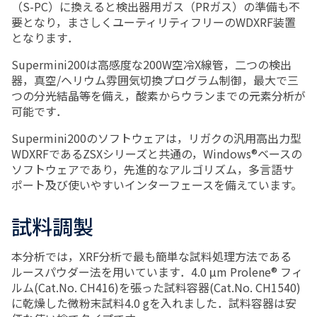
（S-PC）に換えると検出器用ガス（PRガス）の準備も不
要となり，まさしくユーティリティフリーのWDXRF装置
となります．
Supermini200は高感度な200W空冷X線管，二つの検出
器，真空/ヘリウム雰囲気切換プログラム制御，最大で三
つの分光結晶等を備え，酸素からウランまでの元素分析が
可能です．
Supermini200のソフトウェアは，リガクの汎用高出力型
WDXRFであるZSXシリーズと共通の，Windows®ベースの
ソフトウェアであり，先進的なアルゴリズム，多言語サ
ポート及び使いやすいインターフェースを備えています。
試料調製
本分析では，XRF分析で最も簡単な試料処理方法である
ルースパウダー法を用いています．4.0 μm Prolene® フィ
ルム(Cat.No. CH416)を張った試料容器(Cat.No. CH1540)
に乾燥した微粉末試料4.0 gを入れました．試料容器は安