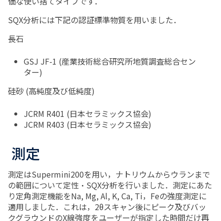
価な使い捨てタイプです．
SQX分析には下記の認証標準物質を用いました．
長石
GSJ JF-1 (産業技術総合研究所地質調査総合セン
ター)
硅砂 (高純度及び低純度)
JCRM R401 (日本セラミックス協会)
JCRM R403 (日本セラミックス協会)
測定
測定はSupermini200を用い，ナトリウムからウランまで
の範囲について定性・SQX分析を行いました．測定にあた
り定角測定機能をNa, Mg, Al, K, Ca, Ti，Feの強度測定に
適用しました．これは，2θスキャン後にピーク及びバッ
クグラウンドのX線強度をユーザーが指定した時間だけ再