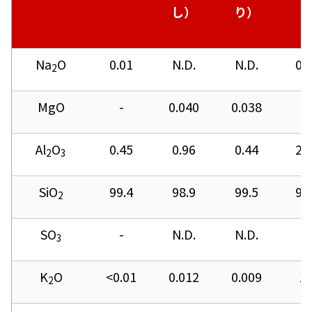
し）
り）
Na
O
0.01
N.D.
N.D.
0.
2
MgO
-
0.040
0.038
-
Al
O
0.45
0.96
0.44
2.
2
3
SiO
99.4
98.9
99.5
95
2
SO
-
N.D.
N.D.
-
3
K
O
<0.01
0.012
0.009
1.
2