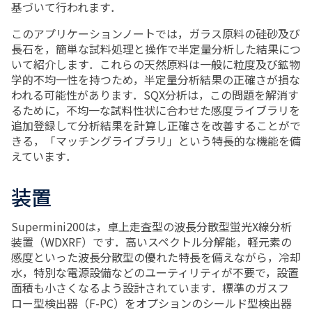
基づいて行われます．
このアプリケーションノートでは，ガラス原料の硅砂及び
長石を，簡単な試料処理と操作で半定量分析した結果につ
いて紹介します．これらの天然原料は一般に粒度及び鉱物
学的不均一性を持つため，半定量分析結果の正確さが損な
われる可能性があります．SQX分析は，この問題を解消す
るために，不均一な試料性状に合わせた感度ライブラリを
追加登録して分析結果を計算し正確さを改善することがで
きる，「マッチングライブラリ」という特長的な機能を備
えています．
装置
Supermini200は，卓上走査型の波長分散型蛍光X線分析
装置（WDXRF）です．高いスペクトル分解能，軽元素の
感度といった波長分散型の優れた特長を備えながら，冷却
水，特別な電源設備などのユーティリティが不要で，設置
面積も小さくなるよう設計されています．標準のガスフ
ロー型検出器（F-PC）をオプションのシールド型検出器