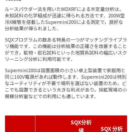
ルースパウダー法を用いたWDXRFによる半定量分析は，
未知試料の化学組成が迅速に得られる方法です．200W空
冷X線管を搭載したSupermini200による測定で，良好な
分析結果が得られました．
SQXプログラムの数ある特長の一つがマッチングライブラ
リ機能です．この機能は分析結果の正確さを改善すること
ができ，鉱物・岩石試料といった地質系試料の幅広いスク
リーニング分析に利用可能です．
Supermini200は設置面積の小さい卓上型装置で家庭用と
同じ100V電源があれば動作します．Supermini200は特別
なユーティリティが不要で場所を選ばない装置のため，ど
こでも設置できるという大きな利点があり，採鉱現場の小
規模分析室などでの利用にも適しています．
SQX
分析
SQX
分析
値