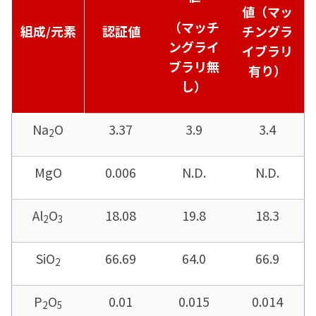
値（マッ
（マッチ
組成
/
元素
認証値
チングラ
ングライ
イブラリ
ブラリ無
有り）
し）
Na
O
3.37
3.9
3.4
2
MgO
0.006
N.D.
N.D.
Al
O
18.08
19.8
18.3
2
3
SiO
66.69
64.0
66.9
2
P
O
0.01
0.015
0.014
2
5