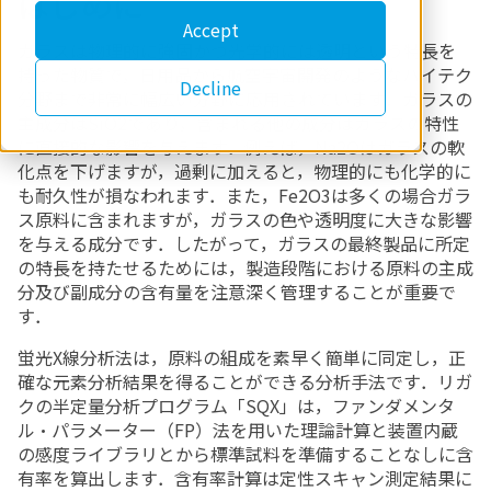
はじめに
Accept
ガラスは物理的に強固かつ光学的には透明という特長を
持った物質で，日用品から航空宇宙開発のようなハイテク
Decline
分野まで非常に幅広い分野に応用されています．ガラスの
主成分はSiO2であり，含まれる他の成分はガラスの特性
に直接的な影響を与えます．例えば，Na2Oはガラスの軟
化点を下げますが，過剰に加えると，物理的にも化学的に
も耐久性が損なわれます．また，Fe2O3は多くの場合ガラ
ス原料に含まれますが，ガラスの色や透明度に大きな影響
を与える成分です．したがって，ガラスの最終製品に所定
の特長を持たせるためには，製造段階における原料の主成
分及び副成分の含有量を注意深く管理することが重要で
す．
蛍光X線分析法は，原料の組成を素早く簡単に同定し，正
確な元素分析結果を得ることができる分析手法です．リガ
クの半定量分析プログラム「SQX」は，ファンダメンタ
ル・パラメーター（FP）法を用いた理論計算と装置内蔵
の感度ライブラリとから標準試料を準備することなしに含
有率を算出します．含有率計算は定性スキャン測定結果に