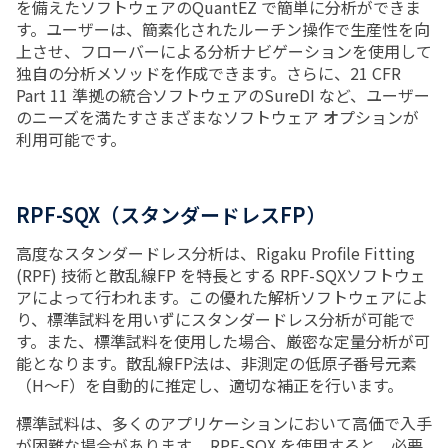
を備えたソフトウェアのQuantEZ で簡単に分析ができま
す。ユーザーは、簡素化されたルーチン操作で生産性を向
上させ、フローバーによる分析ナビゲーションを使用して
独自の分析メソッドを作成できます。さらに、21 CFR
Part 11 準拠の統合ソフトウェアのSureDI など、ユーザー
のニーズを満たすさまざまなソフトウェア オプションが
利用可能です。
RPF-SQX（スタンダードレスFP）
高度なスタンダードレス分析は、Rigaku Profile Fitting
(RPF) 技術と散乱線FP を特長とする RPF-SQXソフトウェ
アによって行われます。この優れた解析ソフトウェアによ
り、標準試料を用いずにスタンダードレス分析が可能で
す。また、標準試料を使用した場合、厳密な定量分析が可
能となります。散乱線FP法は、非測定の低原子番号元素
（H～F）を自動的に推定し、適切な補正を行います。
標準試料は、多くのアプリケーションにおいて高価で入手
が困難な場合があります。 RPF-SQX を使用すると、必要