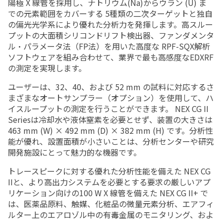
陽極 X 線管を採用し、ナトリウム(Na)からウラン (U) ま
での元素範囲をカバーする 5種類の二次ターゲットと独自
の偏光光学系により優れた分析力を発揮します。高スルー
プットの大面積シリコンドリフト検出器、ファンダメンタ
ル・パラメータ法（FP法）を用いた高度な RPF-SQX解析
ソフトウェアを組み合わせて、業界で最も高感度なEDXRF
の測定を実現します。
ユーザーは、32、40、および 52 mm の試料に対応するさ
まざまなオートサンプラー（オプション）を使用して、ハ
イスループットの測定を行うことができます。 NEX CG II
Seriesは冷却水や液体窒素を必要とせず、装置の大きさは
463 mm (W) × 492 mm (D) × 382 mm (H) です。分析性
能が優れ、設置面積が小さいことは、分析センターや研究
開発施設にとって魅力的な機器です。
トレースピークに対する優れた分析性能を備えた NEX CG
IIと、より高出力システムを必要とする要求の厳しいアプ
リケーション向けの100 W X 線管を備えた NEX CG II+ で
は、医薬品原料、触媒、化粧品の微量元素分析、エアフィ
ルター上のエアロゾル中の有毒金属のモニタリング、およ