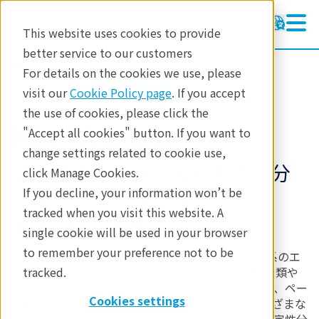
This website uses cookies to provide
better service to our customers
製品
蛍光X線分析
For details on the cookies we use, please
エネルギー分散型蛍光X線分析
visit our
Cookie Policy page
. If you accept
the use of cookies, please click the
NEX CG II Series
"Accept all cookies" button. If you want to
change settings related to cookie use,
次世代偏光光学系エネルギー分
click Manage Cookies.
散型蛍光X線分析装置
If you decline, your information won’t be
tracked when you visit this website. A
進化した元素分析装置
single cookie will be used in your browser
to remember your preference not to be
NEX CG II Seriesは、分析精度を重視した偏光光学系のエ
ネルギー分散型蛍光 X 線装置 (EDXRF) です。各種油類や
tracked.
液体、固体、金属、ポリマー、生体試料、粉末試料、ペー
Cookies settings
スト試料、コーティング試料、薄膜試料など、さまざまな