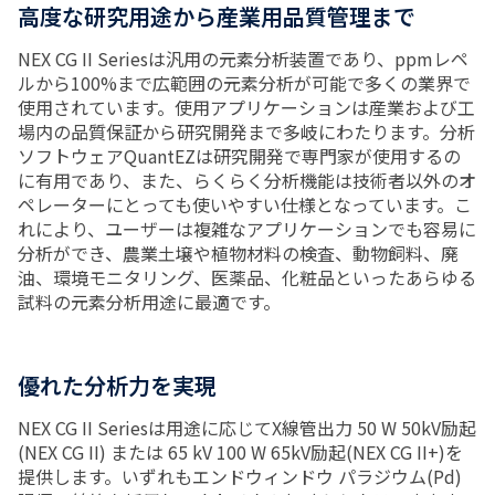
高度な研究用途から産業用品質管理まで
NEX CG II Seriesは汎用の元素分析装置であり、ppmレペ
ルから100%まで広範囲の元素分析が可能で多くの業界で
使用されています。使用アプリケーションは産業および工
場内の品質保証から研究開発まで多岐にわたります。分析
ソフトウェアQuantEZは研究開発で専門家が使用するの
に有用であり、また、らくらく分析機能は技術者以外のオ
ペレーターにとっても使いやすい仕様となっています。こ
れにより、ユーザーは複雑なアプリケーションでも容易に
分析ができ、農業土壌や植物材料の検査、動物飼料、廃
油、環境モニタリング、医薬品、化粧品といったあらゆる
試料の元素分析用途に最適です。
優れた分析力を実現
NEX CG II Seriesは用途に応じてX線管出力 50 W 50kV励起
(NEX CG II) または 65 kV 100 W 65kV励起(NEX CG II+)を
提供します。いずれもエンドウィンドウ パラジウム(Pd)