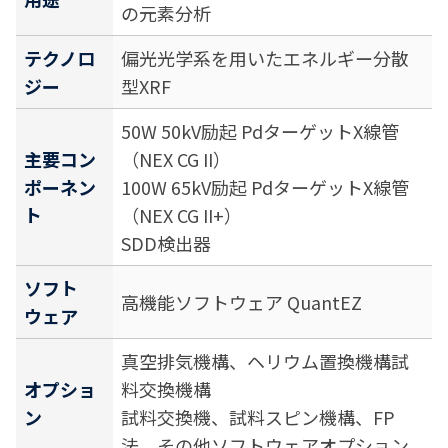
の元素分析
テクノロ
偏光光学系を用いたエネルギー分散
ジー
型XRF
50W 50kV励起 PdターゲットX線管
主要コン
（NEX CG II）
ポーネン
100W 65kV励起 PdターゲットX線管
ト
（NEX CG II+）
SDD検出器
ソフト
高機能ソフトウェア QuantEZ
ウェア
真空排気機構、ヘリウム置換機構試
オプショ
料交換機構
ン
試料交換機、試料スピン機構、FP
法、その他ソフトウェアオプション