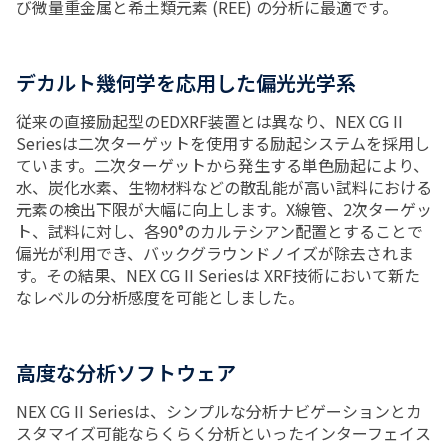
び微量重金属と希土類元素 (REE) の分析に最適です。
デカルト幾何学を応用した偏光光学系
従来の直接励起型のEDXRF装置とは異なり、NEX CG II
Seriesは二次ターゲットを使用する励起システムを採用し
ています。二次ターゲットから発生する単色励起により、
水、炭化水素、生物材料などの散乱能が高い試料における
元素の検出下限が大幅に向上します。X線管、2次ターゲッ
ト、試料に対し、各90°のカルテシアン配置とすることで
偏光が利用でき、バックグラウンドノイズが除去されま
す。その結果、NEX CG II Seriesは XRF技術において新た
なレベルの分析感度を可能としました。
高度な分析ソフトウェア
NEX CG II Seriesは、シンプルな分析ナビゲーションとカ
スタマイズ可能ならくらく分析といったインターフェイス