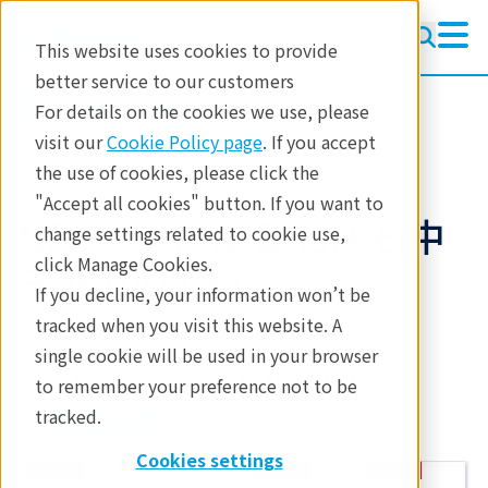
This website uses cookies to provide
better service to our customers
製品
蛍光X線分析
For details on the cookies we use, please
エネルギー分散型蛍光X線分析
visit our
Cookie Policy page
. If you accept
アプリケーションノート
the use of cookies, please click the
"Accept all cookies" button. If you want to
NEX QC+による 石灰石中
change settings related to cookie use,
主成分の分析
click Manage Cookies.
If you decline, your information won’t be
tracked when you visit this website. A
single cookie will be used in your browser
アプリケーションノート XRF3050
to remember your preference not to be
tracked.
Cookies settings