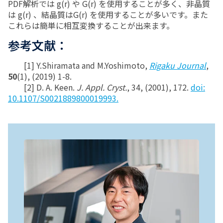
PDF解析では g(r) や G(r) を使用することが多く、非晶質
は g(r) 、結晶質はG(r) を使用することが多いです。また
これらは簡単に相互変換することが出来ます。
参考文献：
[1] Y.Shiramata and M.Yoshimoto,
Rigaku Journal
,
50
(1), (2019) 1-8.
[2] D. A. Keen.
J. Appl. Cryst.
, 34, (2001), 172.
doi:
10.1107/S0021889800019993.