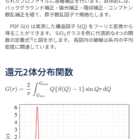
られたプロファイルに各種補正を行います。具体的には、
バックグラウンド補正・偏光補正・吸収補正・コンプトン
散乱補正を経て、原子散乱因子で規格化します。
PDF G(r) は実測した構造因子 S(Q) をフーリエ変換から
得ることができます。 SiO
ガラスを例に代表的な4つの関
2
2)
数の定義式
と図を示します。 各図内の破線は系内の平均
密度に関連しています。
還元2体分布関数
G
(
r
)
=
2
π
∫
Q
min
Q
max
Q
{
S
(
Q
)
−
1
}
sin
Q
r
d
Q