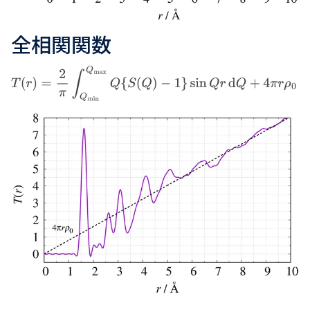
全相関関数
T
(
r
)
=
2
π
∫
Q
min
Q
max
Q
{
S
(
Q
)
−
1
}
sin
Q
r
d
Q
+
4
π
r
ρ
0