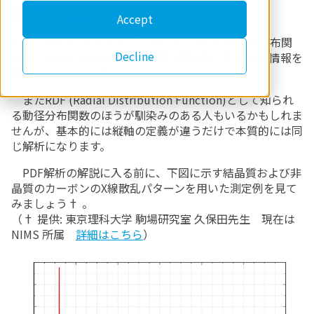
基礎知識
Accept
PDF（Pair Distribution Function）すなわち二体分布関
Decline
数は、物質の結晶性に依らず原子間距離と配位数の情報を
散乱パターンから引き出すことができます。
またRDF (Radial Distribution Function)として知られ
る動径分布関数のほうが馴染みのある人もいるかもしれま
せんが、基本的には縦軸の定義が違うだけで本質的には同
じ解析になります。
PDF解析の解説に入る前に、下図に示す結晶質および非
晶質のカーボンのX線散乱パターンを用いた測定例を見て
みましょう† 。
（† 提供: 東京理科大学 駒場研究室 久保田先生 現在は
NIMS 所属
詳細はこちら
）