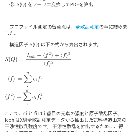
③. S(Q) をフーリエ変換してPDFを算出
プロファイル測定の留意点は、
全散乱測定
の章に纏めま
した。
構造因子 S(Q) は下の式から算出されます。
S
(
Q
)
=
I
coh
−
⟨
f
2
⟩
+
⟨
f
⟩
2
⟨
f
⟩
2
⟨
f
⟩
=
∑
i
n
c
i
f
⟨
f
2
⟩
=
∑
i
n
c
i
f
2
ここで、ci と fi は i 番目の元素の濃度と原子散乱因子、
Icoh はX線全散乱測定データから抽出した試料構造由来の
干渉性散乱強度です。 干渉性散乱を抽出するために、得