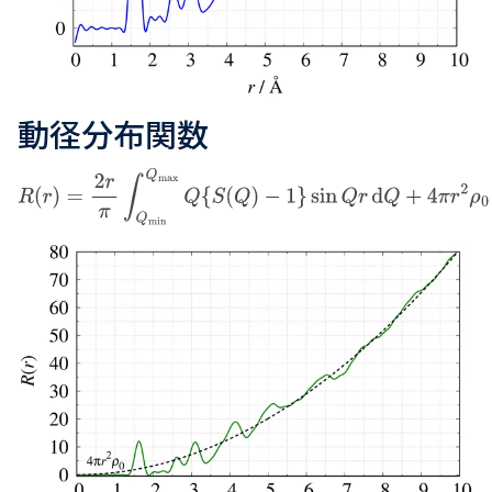
動径分布関数
R
(
r
)
=
2
r
π
∫
Q
min
Q
max
Q
{
S
(
Q
)
−
1
}
sin
Q
r
d
Q
+
4
π
r
2
ρ
0