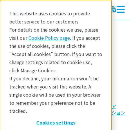
This website uses cookies to provide
better service to our customers
For details on the cookies we use, please
製品
X線回折・散乱
X線回折
visit our
Cookie Policy page
. If you accept
SmartLab Studio II
the use of cookies, please click the
"Accept all cookies" button. If you want to
change settings related to cookie use,
PDF解析
click Manage Cookies.
If you decline, your information won’t be
最近着目されつつ
tracked when you visit this website. A
PDF解析
あるPDF解析
RMC法
single cookie will be used in your browser
全散乱測定
to remember your preference not to be
ソフトウェア
一歩進んだ構造解析を取り入れてみ
tracked.
アプリケーション
ませんか？
FAQ
Cookies settings
PDF解析に関する