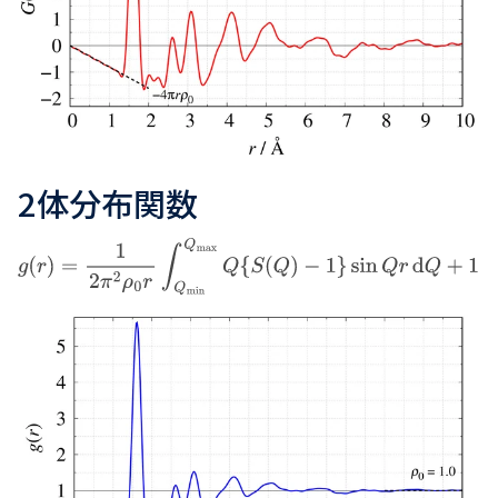
2体分布関数
g
(
r
)
=
1
2
π
2
ρ
0
r
∫
Q
min
Q
max
Q
{
S
(
Q
)
−
1
}
sin
Q
r
d
Q
+
1