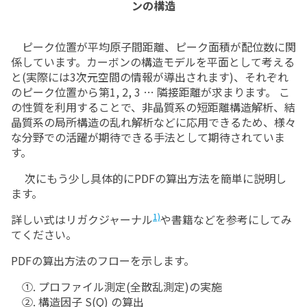
ンの構造
ピーク位置が平均原子間距離、ピーク面積が配位数に関
係しています。カーボンの構造モデルを平面として考える
と(実際には3次元空間の情報が導出されます)、それぞれ
のピーク位置から第1, 2, 3 ⋯ 隣接距離が求まります。 こ
の性質を利用することで、非晶質系の短距離構造解析、結
晶質系の局所構造の乱れ解析などに応用できるため、様々
な分野での活躍が期待できる手法として期待されていま
す。
次にもう少し具体的にPDFの算出方法を簡単に説明し
ます。
1)
詳しい式はリガクジャーナル
や書籍などを参考にしてみ
てください。
PDFの算出方法のフローを示します。
①. プロファイル測定(全散乱測定)の実施
②. 構造因子 S(Q) の算出