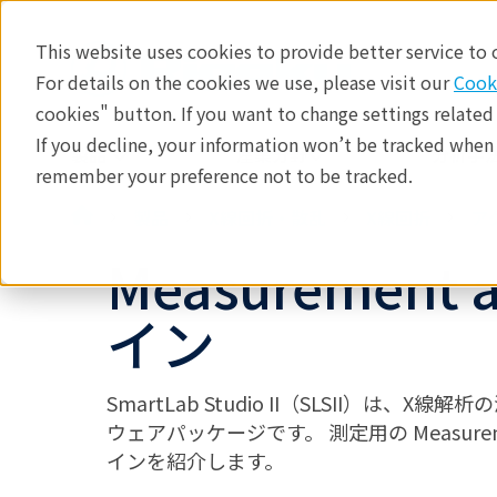
This website uses cookies to provide better service to
For details on the cookies we use, please visit our
Cook
cookies" button. If you want to change settings related
If you decline, your information won’t be tracked when y
製品
産業分野​
分析手法
remember your preference not to be tracked.
製品
X線回折・散乱
X線回折
ア
Measurement
イン
SmartLab Studio II（SLSII）
ウェアパッケージです。 測定用の Measure
インを紹介します。