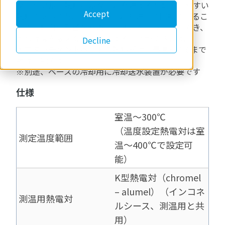
ダーやアルミ試料ホルダーに充填すると配向しやすい
Accept
試料であっても、キャピラリに充填して回転させるこ
とで、配向の影響を軽減した測定を行うことができ、
かつ温度を変えながら測定することができます。
Decline
本アタッチメントヘッドの試料部は、最高300℃まで
昇温可能です。
※別途、ベースの冷却用に冷却送水装置が必要です
仕様
室温～300℃
（温度設定熱電対は室
測定温度範囲
温～400℃で設定可
能）
K型熱電対（chromel
– alumel）（インコネ
測温用熱電対
ルシース、測温用と共
用）