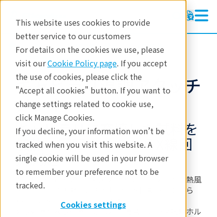
This website uses cookies to provide
better service to our customers
製品
X線回折・散乱
X線回折
For details on the cookies we use, please
アクセサリー
visit our
Cookie Policy page
. If you accept
the use of cookies, please click the
キャピラリ温調アタッチ
"Accept all cookies" button. If you want to
メント
change settings related to cookie use,
click Manage Cookies.
キャピラリに充填した試料を
If you decline, your information won’t be
加熱、回転させながらX線回
tracked when you visit this website. A
折測定
single cookie will be used in your browser
to remember your preference not to be
キャピラリに充填した試料に吹付けヒーターから熱風
tracked.
を吹き付けて加熱し、キャピラリを回転させながら
XRD測定を行うことが可能です。
Cookies settings
針状結晶や板状結晶のように、通常のガラス試料ホル