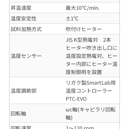
昇温速度
最大10℃/min.
温度安定性
±1℃
試料加熱方式
吹付けヒーター
JIS K型熱電対 2本
ヒーター吹き出し口に
温度センサー
温度設定熱電対、ヒー
ター内部にヒーター温
度制御用を設置
リガク製SmartLab用
温度調節部
温度コントローラー
PTC-EVO
ωc軸(キャピラリ回転
回転軸
軸)
回転速度
1～120 rpm