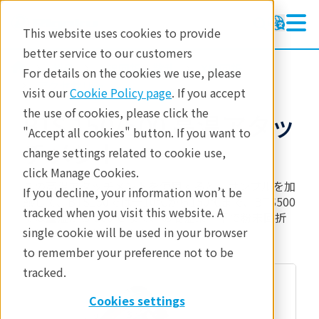
This website uses cookies to provide
better service to our customers
製品
X線回折・散乱
X線回折
For details on the cookies we use, please
アクセサリー
visit our
Cookie Policy page
. If you accept
the use of cookies, please click the
BTS 150/500 高温アタッ
"Accept all cookies" button. If you want to
チメント
change settings related to cookie use,
click Manage Cookies.
この高温アタッチメントを使用すると、サンプルを加
If you decline, your information won’t be
熱して、BTS150ではー10℃から150℃まで、BTS500
tracked when you visit this website. A
では室温から 500°C まで、の高温条件下で粉末回折
single cookie will be used in your browser
測定を行うことができます。
to remember your preference not to be
tracked.
Cookies settings