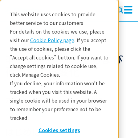
This website uses cookies to provide
better service to our customers
製品
熱分析
TMA
For details on the cookies we use, please
アプリケーションノート
visit our
Cookie Policy page
. If you accept
the use of cookies, please click the
毛髪の膨張 湿度および
"Accept all cookies" button. If you want to
change settings related to cookie use,
荷重による変化
click Manage Cookies.
If you decline, your information won’t be
tracked when you visit this website. A
アプリケーションノート B-TA1066
single cookie will be used in your browser
to remember your preference not to be
tracked.
はじめに
Cookies settings