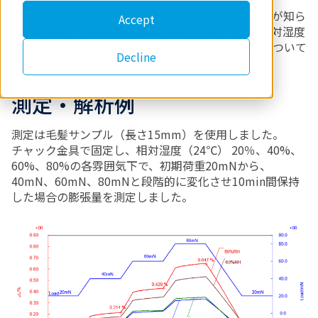
人間の毛髪は、湿度変化により膨張・収縮することが知ら
Accept
れています。TMA引張荷重法を使用して、一定の相対湿度
雰囲気下で荷重を段階的に大きくした場合の膨張について
Decline
比較しました。
測定・解析例
測定は毛髪サンプル（長さ15mm）を使用しました。
チャック金具で固定し、相対湿度（24℃）
20％
、40%、
60%、80%の各雰囲気下で、初期荷重20mNから、
40mN、60mN、80mNと段階的に変化させ10min間保持
した場合の膨張量を測定しました。