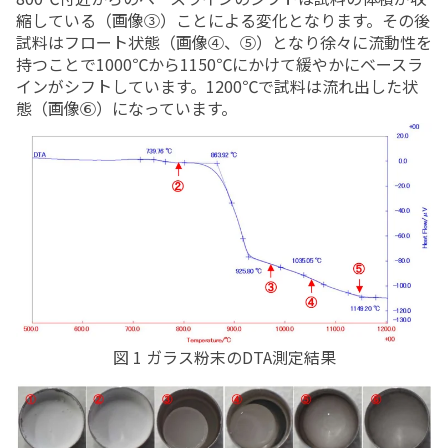
縮している（画像③）ことによる変化となります。その後
試料はフロート状態（画像④、⑤）となり徐々に流動性を
持つことで
1000
℃から
1150
℃にかけて緩やかにベースラ
インがシフトしています。
1200
℃で試料は流れ出した状
態（画像⑥）になっています。
図
1
ガラス粉末の
DTA
測定結果