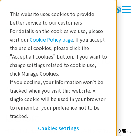
This website uses cookies to provide
better service to our customers
製品
熱分析
その他の装置
For details on the cookies we use, please
アプリケーションノート
visit our
Cookie Policy page
. If you accept
the use of cookies, please click the
ガラス粉末の形状変化
"Accept all cookies" button. If you want to
change settings related to cookie use,
click Manage Cookies.
If you decline, your information won’t be
アプリケーションノート B-TA1023
tracked when you visit this website. A
single cookie will be used in your browser
to remember your preference not to be
はじめに
tracked.
Cookies settings
ガラス粉末はガラス転移後、試料の粘性の変化により著し