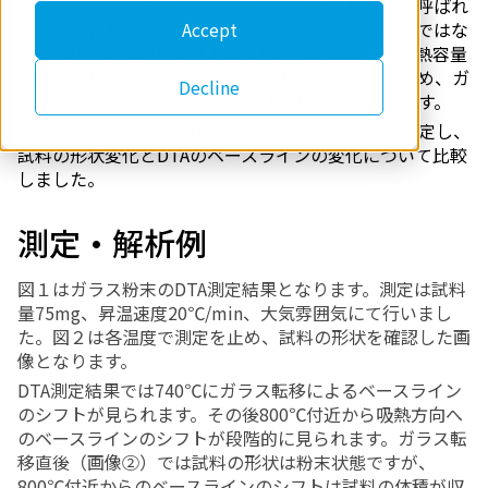
く形状が変化します。この形状の変化点を軟化点と呼ばれ
ている場合もあります。形状変化はエネルギー変化ではな
Accept
いため
DSC
では現れませんが、
DTA
では見かけの比熱容量
の変化としてベースラインのシフトとして現れるため、ガ
Decline
ラス粉末の形状変化の測定ではよく用いられています。
今回、縦型
DTA
である
DTA8611
にてガラス粉末を測定し、
試料の形状変化と
DTA
のベースラインの変化について比較
しました。
測定・解析例
図１はガラス粉末の
DTA
測定結果となります。測定は試料
量
75mg
、昇温速度
20
℃
/min
、大気雰囲気にて行いまし
た。図２は各温度で測定を止め、試料の形状を確認した画
像となります。
DTA
測定結果では
740
℃にガラス転移によるベースライン
のシフトが見られます。その後
800
℃付近から吸熱方向へ
のベースラインのシフトが段階的に見られます。ガラス転
移直後（画像②）では試料の形状は粉末状態ですが、
800
℃付近からのベースラインのシフトは試料の体積が収