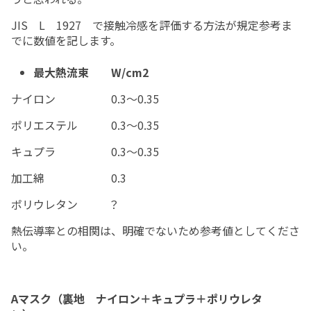
JIS
L
1927
で接触冷感を評価する方法が規定参考ま
でに数値を記します。
最大熱流束 W/cm2
ナイロン
0.3
～
0.35
ポリエステル
0.3
～
0.35
キュプラ
0.3
～
0.35
加工綿
0.
3
ポリウレタン
？
熱伝導率との相関は、明確でないため参考値
と
してくださ
い。
A
マスク（
裏地
ナイロン＋キュプラ＋ポリウレタ