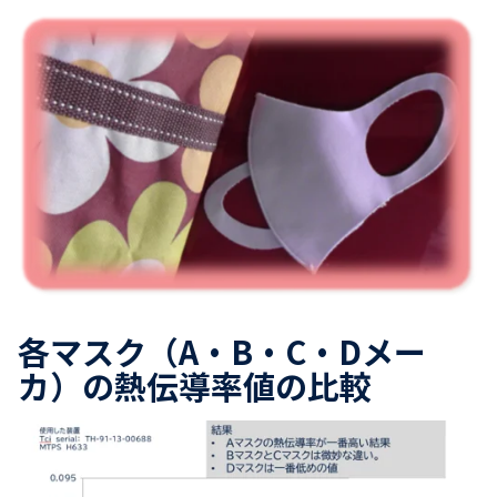
各マスク（
A
・
B
・
C
・
D
メー
カ）の熱伝導率値の比較