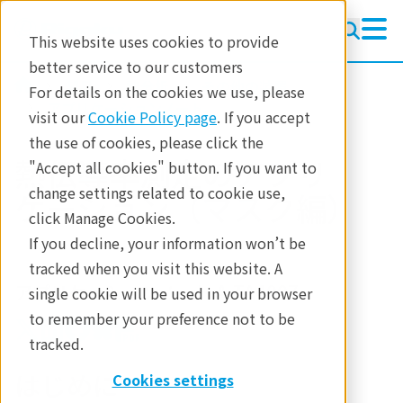
This website uses cookies to provide
better service to our customers
製品
熱分析
その他の装置
For details on the cookies we use, please
アプリケーションノート
visit our
Cookie Policy page
. If you accept
the use of cookies, please click the
熱伝導率測定のアプリ
"Accept all cookies" button. If you want to
change settings related to cookie use,
ケーション（マスク編）
click Manage Cookies.
If you decline, your information won’t be
tracked when you visit this website. A
アプリケーションノート A-TA4007
single cookie will be used in your browser
to remember your preference not to be
tracked.
はじめに
Cookies settings