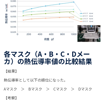
各マスク（
A
・
B
・
C
・
D
メー
カ）の熱伝導率値の
比較結果
【
結果
】
熱伝導率として以下の順位になった。
A
マスク ＞
B
マスク
＞
C
マスク ＞
D
マスク
【
考察
】