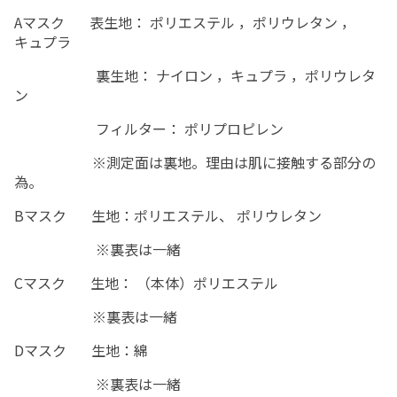
A
マスク
表
生地： ポリエステル ，ポリウレタン ，
キュプラ
裏
生地： ナイロン ，キュプラ ，ポリウレタ
ン
フィルター
： ポリプロピレン
※
測定面は裏地。理由は肌に接触する部分の
為。
B
マスク
生地
：ポリエステル、
ポリウレタン
※
裏表は
一緒
C
マスク
生地
： （本体）ポリエステル
※
裏表
は
一緒
D
マスク
生地
：綿
※裏表は一緒