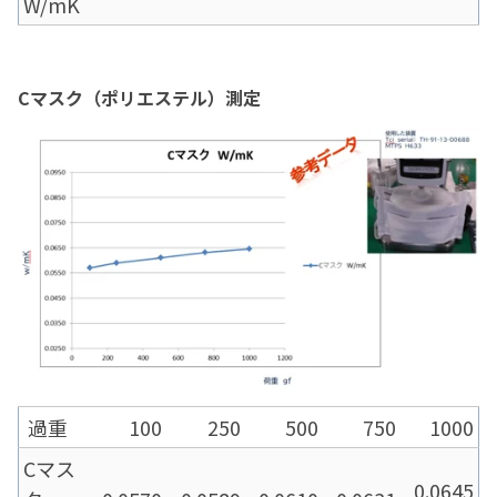
W/mK
C
マスク（ポリエステル）測定
過重
100
250
500
750
1000
Cマス
0.0645