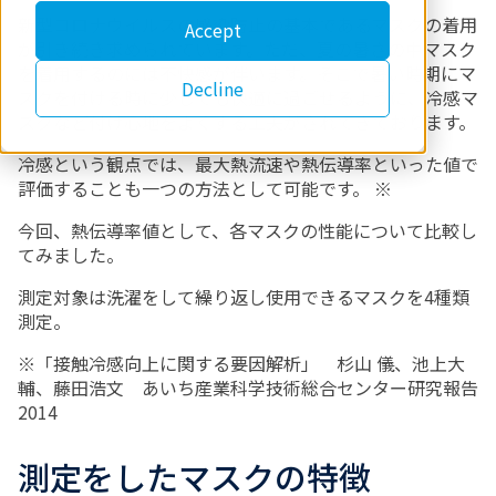
新型コロナウイルスの感染防止の基本であるマスクの着用
Accept
が引き続き求められています
。ただ
、夏の暑さの中マスク
を着用
するのには不快感が伴います。
そこで暑い時期にマ
Decline
スクを付ける時に少しでも快適に
過ごせるように、冷感マ
スクなど付け心地をよくする工夫がされてきております。
冷感という観点では、最大熱流速や熱伝導率といった値で
評価することも一つの方法として可能です。
※
今回、熱伝導率値として、各マスクの性能について比較し
てみました。
測定
対象は洗濯
をして繰り返し使用できるマスク
を
4
種類
測定。
※
「接触冷感向上に関する要因解析
」
杉山
儀、
池上
大
輔、
藤田
浩文
あいち産業科学技術総合
センター研究
報告
2014
測定をしたマスクの特徴