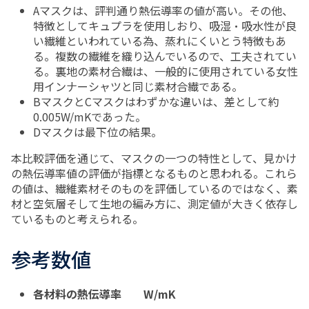
A
マスクは、評判通り熱伝導率の値が高い。その他、
特徴としてキュプラを使用しおり、吸湿・吸水性が良
い繊維といわれている為、蒸れにくいとう特徴もあ
る。複数の繊維を織り込んでいるので、工夫されてい
る。裏地の素材合繊は、一般的に使用されている女性
用インナーシャツと同じ素材合繊である。
B
マスク
と
C
マスクはわずかな違いは、差として約
0.005W/
mK
であった。
D
マスクは最下位の結果。
本比較評価を通じて、マスクの一つの特性として、見かけ
の熱伝導率値の評価が指標となるものと思われる。これら
の値は、繊維素材そのものを評価しているのではなく、素
材と空気層そして生地の編み方に、測定値が大きく依存し
ているものと考えられる。
参考数値
各材料の熱伝導率 W/mK