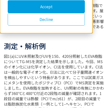
太陽電池モジュールは太陽電池セルを封止材のEVA樹脂で
Accept
覆い、それをガラスとバックシートで挟んであります。屋
外での長期間の運用で、EVA樹脂部分の黄変・白濁といっ
Decline
た劣化がしばしば見られ、これによって発電性能へ悪影響
を及ぼすこともあります。ここでは劣化要因の一つである
UV照射による影響をTG-MSにて評価しました。
測定・解析例
図1(a)にUV未照射及びUVを150、420分照射したEVA樹脂
についてTG-MSを測定した結果を示しました。今回、MS
のイオン化には化学イオン、CI法を使用しています。CI法
は一般的な電子イオン化、EI法に比べて分子量関連イオン
を検出しやすいという特長があります。ここでは試薬ガス
にメタンを使用したポジティブCI（PCI）でMS測定を実施
しました。EVA樹脂を加熱すると、UV照射の有無にかかわ
らず360℃と480℃付近の2段階の減量が確認されます。1
段目の減量では酢酸（PCIでm/z61）が、2段目の減量で
は脂肪族炭化水素類（一例として1-ヘキセン、PCIで