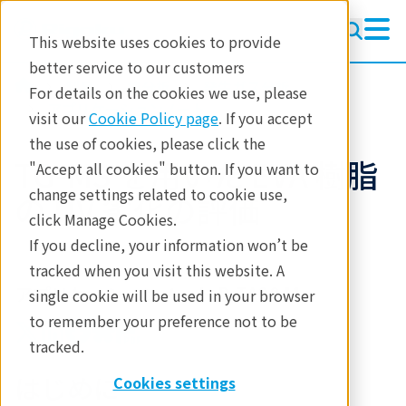
This website uses cookies to provide
better service to our customers
製品
熱分析
発生ガス分析
For details on the cookies we use, please
アプリケーションノート
visit our
Cookie Policy page
. If you accept
the use of cookies, please click the
TG-MS を用いた EVA 樹脂
"Accept all cookies" button. If you want to
change settings related to cookie use,
の UV 劣化の評価
click Manage Cookies.
If you decline, your information won’t be
tracked when you visit this website. A
アプリケーションノート B-TA2041
single cookie will be used in your browser
to remember your preference not to be
tracked.
はじめに
Cookies settings