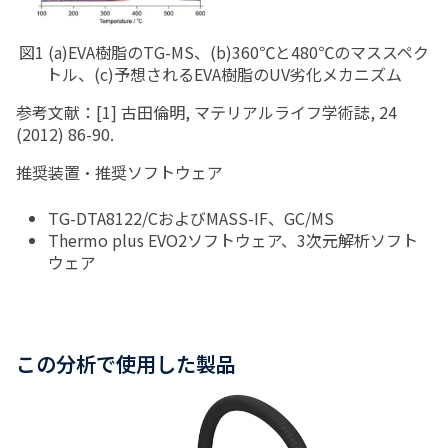
図1 (a)EVA樹脂のTG-MS、(b)360℃と480℃のマススペク
トル、(c)予想されるEVA樹脂のUV劣化メカニズム
参考文献：
[1]
古田倫明
,
マテリアルライフ学術誌
, 24
(2012)
86-90.
推奨装置・推奨ソフトウェア
TG-DTA8122/C
および
MASS-IF
、
GC/MS
Thermo plus EVO2
ソフトウェア、
3
次元解析ソフト
ウェア
この分析で使用した製品