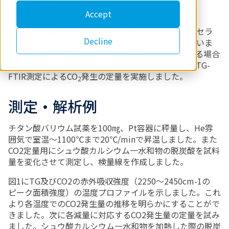
はじめに
Accept
代表的な誘電体材料であるチタン酸バリウムは積層セラ
Decline
ミックコンデンサ等の様々な電子部品で利用されていま
す。チタン酸バリウムの合成過程で炭酸塩が混入する場合
があり、その炭酸塩の混入の程度を見積もるために
TG-
FTIR
測定による
CO
発生の定量を実施しました。
2
測定・解析例
チタン酸バリウム試薬を100㎎、Pt容器に秤量し、He雰
囲気で室温～1100℃まで20℃/minで昇温しました。また
CO2定量用にシュウ酸カルシウム一水和物の脱炭酸を試料
量を変化させて測定し、検量線を作成しました。
図1にTG及びCO2の赤外吸収強度（2250～2450cm-1の
ピーク面積強度）の温度プロファイルを示しました。これ
より各温度でのCO2発生量の推移を明らかにすることがで
きました。次に各減量に対応するCO2発生量の定量を試み
ました。シュウ酸カルシウム一水和物を加熱した際の脱炭