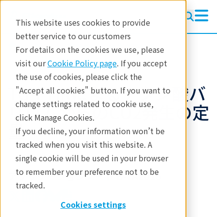
This website uses cookies to provide
better service to our customers
製品
熱分析
発生ガス分析
For details on the cookies we use, please
アプリケーションノート
visit our
Cookie Policy page
. If you accept
the use of cookies, please click the
TG-FTIRによるチタン酸バ
"Accept all cookies" button. If you want to
change settings related to cookie use,
リウムからのCO2発生の定
click Manage Cookies.
量
If you decline, your information won’t be
tracked when you visit this website. A
single cookie will be used in your browser
to remember your preference not to be
アプリケーションノート B-TA2016
tracked.
Cookies settings