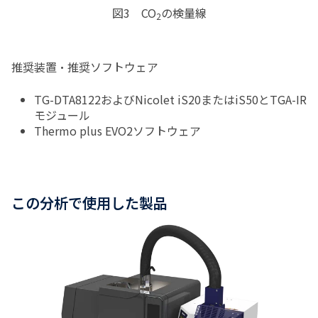
図3 CO
の検量線
2
推奨装置・推奨ソフトウェア
TG-DTA8122
および
Nicolet iS20
または
iS50
と
TGA-IR
モジュール
Thermo plus EVO2
ソフトウェア
この分析で使用した製品