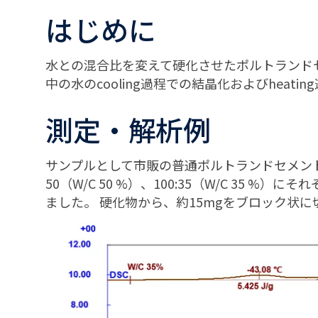
はじめに
水との混合比を変えて硬化させたポルトランドセ
中の水のcooling過程での結晶化およびheat
測定・解析例
サンプルとして市販の普通ポルトランドセメント粉末
50（W/C 50 %）、100:35（W/C 35 
ました。 硬化物から、約15mgをブロック状