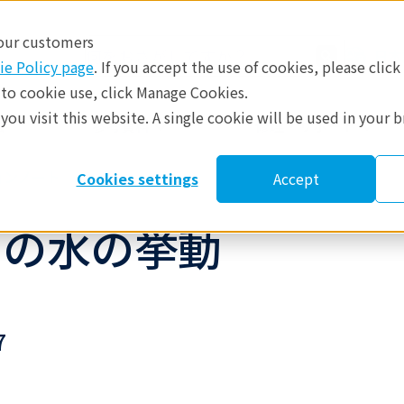
 our customers
日本
ie Policy page
. If you accept the use of cookies, please click
 to cookie use, click Manage Cookies.
ou visit this website. A single cookie will be used in your 
​
参考資料
修理・サポート
ョンノート
Cookies settings
Accept
中の水の挙動
7