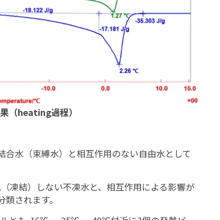
果（heating過程）
結合水（束縛水）と相互作用のない自由水として
晶化（凍結）しない不凍水と、相互作用による影響が
分類されます。
ルとも-16℃、-25℃、-40℃付近に3個の発熱ピー