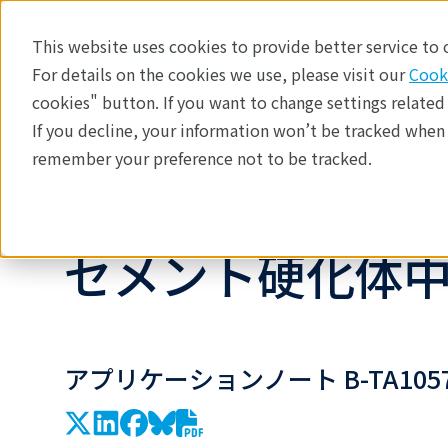
This website uses cookies to provide better service to
For details on the cookies we use, please visit our
Cook
cookies" button. If you want to change settings related
If you decline, your information won’t be tracked when y
製品
産業分野​
分析手法
remember your preference not to be tracked.
製品
熱分析
DSC
アプリケーシ
セメント硬化体
アプリケーションノート B-TA105