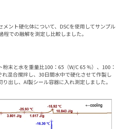
メント硬化体について、DSCを使用してサンプル
ing過程での融解を測定し比較しました。
と水を重量比100：65（W/C 65 %）、100：
%）にそれぞれ混合撹拌し、30日間水中で硬化させて作製し
に切り出し、Al製シール容器に入れ測定しました。