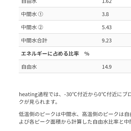
自由水
1.62
中間水 ①
3.8
中間水 ②
5.43
中間水合計
9.23
エネルギーに占める比率 %
自由水
14.9
heating過程では、-30℃付近から0℃付
クが見られます。
低温側のピークは中間水、高温側のピークは自
よび各ピーク面積から計算した自由水比率と中