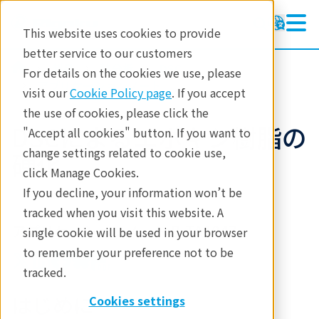
This website uses cookies to provide
better service to our customers
製品
熱分析
DSC
For details on the cookies we use, please
アプリケーションノート
visit our
Cookie Policy page
. If you accept
the use of cookies, please click the
DSCによるエポキシ樹脂の
"Accept all cookies" button. If you want to
change settings related to cookie use,
硬化
click Manage Cookies.
If you decline, your information won’t be
tracked when you visit this website. A
アプリケーションノート B-TA1047
single cookie will be used in your browser
to remember your preference not to be
tracked.
はじめに
Cookies settings