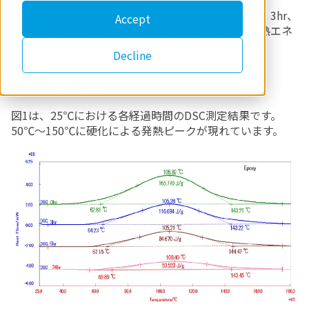
2液混合のエポキシ樹脂接着剤について、混合直後、3hr、
Accept
6hr、24hr経過後の各試料について、硬化による発熱エネ
ルギーを比較しました。
Decline
測定・解析例
図1は、25℃における各経過時間のDSC測定結果です。
50℃～150℃に硬化による発熱ピークが現れています。