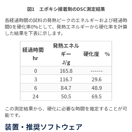
図1 エポキシ接着剤のDSC測定結果
各経過時間の試料の発熱ピークのエネルギーおよび経過時
間0を硬化率0%として、発熱エネルギーから硬化率を計算
した結果を下表に示します。
発熱エネル
経過時間
ギー
硬化度 %
hr
J/g
0
165.8
------
3
116.7
29.6
6
84.7
48.9
24
50.5
69.5
この測定結果から、硬化に必要な時間を推定することが可
能です。
装置・推奨ソフトウェア