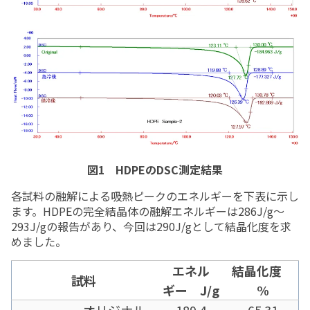
図1 HDPEのDSC測定結果
各試料の融解による吸熱ピークのエネルギーを下表に示し
ます。HDPEの完全結晶体の融解エネルギーは286J/g～
293J/gの報告があり、今回は290J/gとして結晶化度を求
めました。
エネル
結晶化度
試料
ギー J/g
%
オリジナル
189.4
65.31