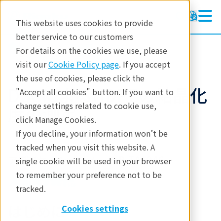
This website uses cookies to provide
better service to our customers
製品
熱分析
DSC
For details on the cookies we use, please
アプリケーションノート
visit our
Cookie Policy page
. If you accept
the use of cookies, please click the
DSCによるHDPEの結晶化
"Accept all cookies" button. If you want to
change settings related to cookie use,
度の測定
click Manage Cookies.
If you decline, your information won’t be
tracked when you visit this website. A
アプリケーションノート B-TA1046
single cookie will be used in your browser
to remember your preference not to be
tracked.
はじめに
Cookies settings