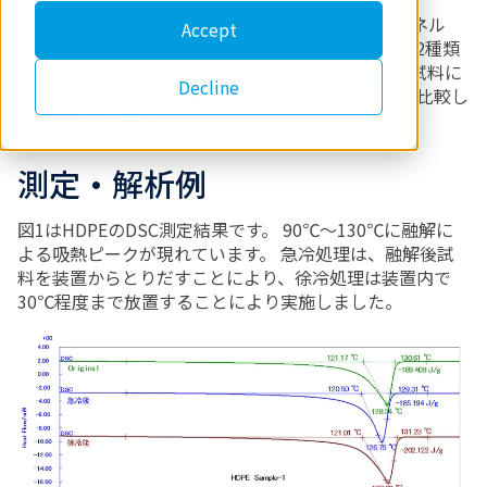
HDPE（高密度ポリエチレン）の結晶化度を融解エネル
Accept
ギーの測定により評価することができます。今回、2種類
のHDPEについて、オリジナル、急冷後、徐冷後の試料に
Decline
ついて、それぞれの融解エネルギーから結晶化度を比較し
た結果を示します。
測定・解析例
図1はHDPEのDSC測定結果です。 90℃～130℃に融解に
よる吸熱ピークが現れています。 急冷処理は、融解後試
料を装置からとりだすことにより、徐冷処理は装置内で
30℃程度まで放置することにより実施しました。