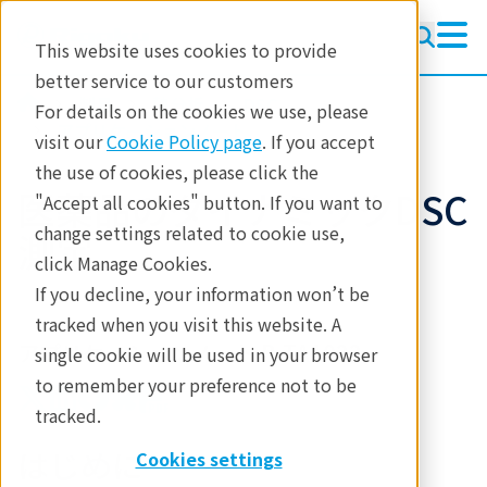
This website uses cookies to provide
better service to our customers
製品
熱分析
DSC
For details on the cookies we use, please
アプリケーションノート
visit our
Cookie Policy page
. If you accept
the use of cookies, please click the
医薬品のダイナミックDSC
"Accept all cookies" button. If you want to
change settings related to cookie use,
測定
click Manage Cookies.
If you decline, your information won’t be
tracked when you visit this website. A
アプリケーションノート B-TA1022
single cookie will be used in your browser
to remember your preference not to be
tracked.
はじめに
Cookies settings