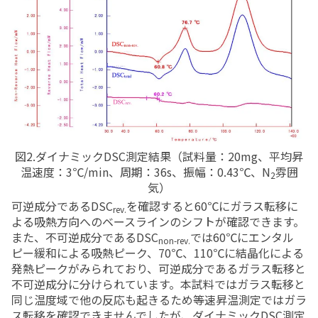
図2.ダイナミックDSC測定結果（試料量：20mg、平均昇
温速度：3℃/min、周期：36s、振幅：0.43℃、N
雰囲
2
気）
可逆成分である
DSC
を確認すると
60
℃にガラス転移に
rev.
よる吸熱方向へのベースラインのシフトが確認できます。
また、不可逆成分である
DSC
では
60
℃にエンタル
non-rev.
ピー緩和による吸熱ピーク、
70
℃、
110
℃に結晶化による
発熱ピークがみられており、可逆成分であるガラス転移と
不可逆成分に分けられています。本試料ではガラス転移と
同じ温度域で他の反応も起きるため等速昇温測定ではガラ
ス転移を確認できませんでしたが、ダイナミック
DSC
測定