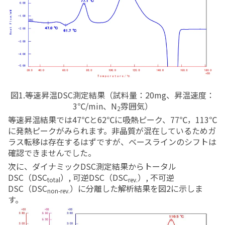
図1.等速昇温DSC測定結果（試料量：20mg、昇温速度：
3℃/min、N
雰囲気）
2
等速昇温結果では
47
℃と
62
℃に吸熱ピーク、
77
℃，
113
℃
に発熱ピークがみられます。非晶質が混在しているためガ
ラス転移は存在するはずですが、ベースラインのシフトは
確認できませんでした。
次に、ダイナミックDSC測定結果からトータル
DSC（DSC
）, 可逆DSC（DSC
）, 不可逆
total
rev.
DSC（DSC
）に分離した解析結果を図2に示しま
non-rev.
す。