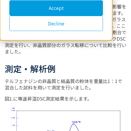
医薬品における非晶質の有無は効能や物性に大きな影響を
Accept
及ぼすため、非晶質の存在確認は非常に重要となります。
非晶質物質はガラス転移を持つため、DSCによってガラス
Decline
転移を測定することで非晶質の存在を確認できます。ここ
では、非晶質と結晶質のテルフェナジンを１：１の割合で
混合した試料をDSCにて等速昇温測定とダイナミックDSC
測定を行い、非晶質部分のガラス転移について比較を行い
ました。
測定・解析例
テルフェナジンの非晶質と結晶質の粉体を重量比1：1で
混合した試料を用いて測定を行いました。
図1.に等速昇温DSC測定結果を示します。