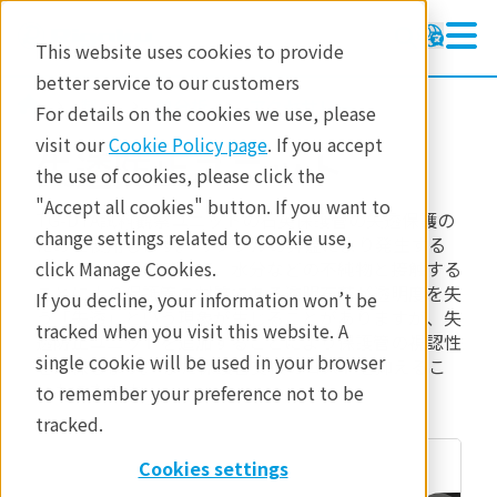
This website uses cookies to provide
better service to our customers
製品
熱分析
アクセサリー
For details on the cookies we use, please
visit our
Cookie Policy page
. If you accept
失透防止ユニット
the use of cookies, please click the
"Accept all cookies" button. If you want to
TG-DTA試料観察ユニットの石英保護管の失透保護の
change settings related to cookie use,
ために使用します。 サンプルの昇温により発生する
click Manage Cookies.
アルカリ金属蒸気や塩、水分などの不純物と接触する
ことにより保護管の材質である透明石英が透明度を失
If you decline, your information won’t be
う「失透」という現象が生じることがありますが、失
tracked when you visit this website. A
透防止ユニットを追加することにより保護管の視認性
single cookie will be used in your browser
を確保します。 また保護管交換のコストを抑えるこ
ともできます。
to remember your preference not to be
tracked.
Cookies settings