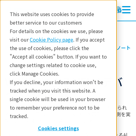
This website uses cookies to provide
better service to our customers
半導体計測装置
半導体計測装置
For details on the cookies we use, please
製品
visit our
Cookie Policy page
. If you accept
製品
半導体計測
アプリケーションノート
the use of cookies, please click the
アプリケーション
MEMS
"Accept all cookies" button. If you want to
change settings related to cookie use,
テクノロジーセンター
click Manage Cookies.
WDXRFによるMEMSデバ
イベント
If you decline, your information won’t be
イス材料評価
tracked when you visit this website. A
single cookie will be used in your browser
to remember your preference not to be
リガクのWDXRF計測技術は、MEMSデバイスに用いられ
る薄膜材料の評価において、非破壊・高再現性の計測を実
tracked.
現し、研究開発から工程管理までを支援します。
Cookies settings
RFデバイス（SAW／BAWフィルタ）に用いられるAl