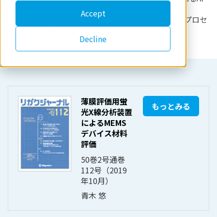
プロセスの膜厚評価
Accept
アクチュエータ材料として用いられる圧電PZTプロセ
スの膜厚・組成の同時計測
Decline
薄膜評価用蛍
もっとみる
光X線分析装置
によるMEMS
デバイス材料
評価
50巻2号通巻
112号（2019
年10月）
青木 悠