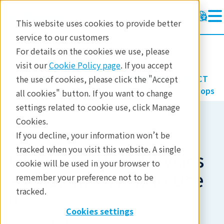
This website uses cookies to provide better
service to our customers
マイクロCT
マイクロCT
For details on the cookies we use, please
ラーニング
visit our
Cookie Policy page
. If you accept
製品
イメージングと非破壊検査
X線CT
the use of cookies, please click the "Accept
製品
ラーニング
X-ray CT Webinars and Workshops
all cookies" button. If you want to change
settings related to cookie use, click Manage
分析
Cookies.
産業分野
Ask the Expert
If you decline, your information won’t be
tracked when you visit this website. A single
お問合せ
#3. Digital Rock Physics
cookie will be used in your browser to
– When and How to Use
remember your preference not to be
tracked.
It
Cookies settings
2023年05月17日