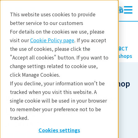
This website uses cookies to provide
better service to our customers
マイクロCT
マイクロCT
For details on the cookies we use, please
ラーニング
visit our
Cookie Policy page
. If you accept
製品
イメージングと非破壊検査
X線CT
the use of cookies, please click the
製品
ラーニング
X-ray CT Webinars and Workshops
"Accept all cookies" button. If you want to
change settings related to cookie use,
分析
click Manage Cookies.
産業分野
Image Processing Virtual Workshop
If you decline, your information won’t be
tracked when you visit this website. A
お問合せ
#1. Processing Images
single cookie will be used in your browser
Using ImageJ
to remember your preference not to be
tracked.
2022年03月09日
Cookies settings