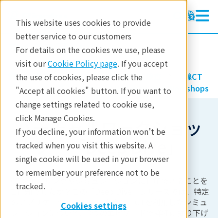
This website uses cookies to provide
better service to our customers
マイクロCT
マイクロCT
For details on the cookies we use, please
ラーニング
visit our
Cookie Policy page
. If you accept
製品
イメージングと非破壊検査
X線CT
the use of cookies, please click the
製品
ラーニング
X-ray CT Webinars and Workshops
"Accept all cookies" button. If you want to
change settings related to cookie use,
分析
click Manage Cookies.
バーチャルワークショッ
産業分野
If you decline, your information won’t be
プ 「Deep Dive」
tracked when you visit this website. A
お問合せ
single cookie will be used in your browser
to remember your preference not to be
CTをモデリングやシミュレーションに利用できることを
tracked.
ご存知でしたか？この「Deep Dive」シリーズでは、特定
のアプリケーションに焦点を当て、CTを利用したシミュ
Cookies settings
レーションについて、3つのエピソードで詳細に掘り下げ