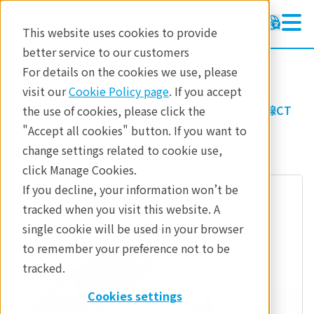
This website uses cookies to provide
better service to our customers
マイクロCT
マイクロCT
For details on the cookies we use, please
ラーニング
visit our
Cookie Policy page
. If you accept
製品
イメージングと非破壊検査
X線CT
the use of cookies, please click the
製品
産業分野
"Accept all cookies" button. If you want to
change settings related to cookie use,
分析
click Manage Cookies.
産業分野
If you decline, your information won’t be
tracked when you visit this website. A
お問合せ
single cookie will be used in your browser
to remember your preference not to be
tracked.
Cookies settings