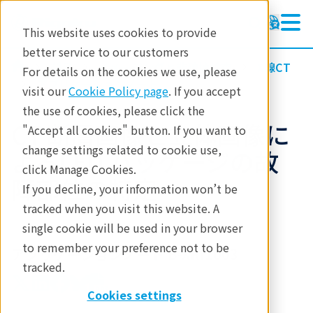
This website uses cookies to provide
better service to our customers
製品
イメージングと非破壊検査
X線CT
For details on the cookies we use, please
アプリケーションノート
visit our
Cookie Policy page
. If you accept
the use of cookies, please click the
CT 断層画像と立体画像に
"Accept all cookies" button. If you want to
change settings related to cookie use,
よるLED パッケージの故
click Manage Cookies.
障部位の特定
If you decline, your information won’t be
tracked when you visit this website. A
single cookie will be used in your browser
to remember your preference not to be
アプリケーションノート B-XRI1003
tracked.
Cookies settings