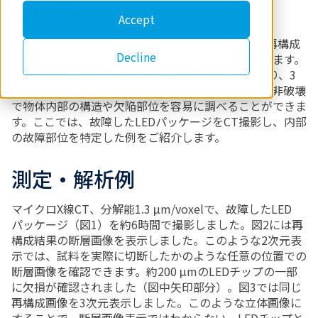
はじめに
Accept
マイクロX線CTでは物体を透過したX線の投影像を再構成
Decline
し、微小な物体の立体的な拡大像を得ることができます。
この再構成画像を2次元の断層画像として表示したり、3
次元の立体画像として表示したりすることにより、非破壊
で物体内部の構造や欠陥部位を容易に調べることができま
す。ここでは、故障したLEDパッケージをCT撮影し、内部
の故障部位を特定した例をご紹介します。
測定・解析例
マイクロX線CT、分解能1.3 μm/voxelで、故障したLED
パッケージ（図1）を約6時間で撮影しました。図2には再
構成結果の断層画像を表示しました。このような2次元表
示では、試料を実際に切断したかのような任意の位置での
断層画像を確認できます。約200 μmのLEDチップの一部
に欠損が確認されました（図中矢印部分）。図3では同じ
再構成画像を3次元表示しました。このような立体画像に