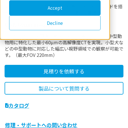
直径322mmのボアを有し、耐荷重15kgの大型ベッドを搭
Accept
載しています。小・中型動物のCT撮影に最適です。
Decline
0.5K-60μm imaging
512枚のスライス画像を最速18秒で収集できます。中型動
物用に特化した最小60μmの高解像度CTを実現。小型犬な
どの中型動物に対応した幅広い視野領域での観察が可能で
す。（最大FOV 220mm）
見積りを依頼する
製品について質問する
カタログ
修理・サポートへの問い合わせ