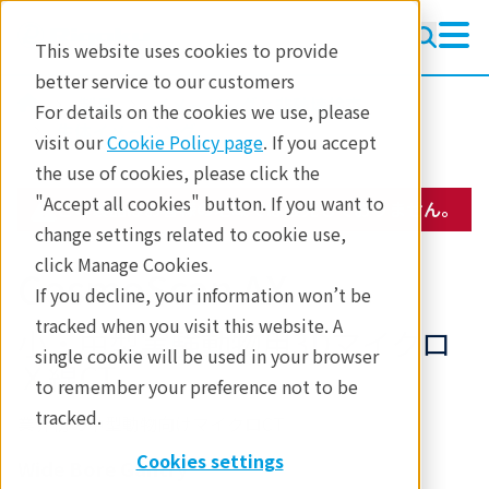
This website uses cookies to provide
better service to our customers
製品
イメージングと非破壊検査
For details on the cookies we use, please
生体イメージング
visit our
Cookie Policy page
. If you accept
the use of cookies, please click the
"Accept all cookies" button. If you want to
この製品はお客様の地域では販売しておりません。
change settings related to cookie use,
click Manage Cookies.
CosmoScan AX
If you decline, your information won’t be
tracked when you visit this website. A
小・中型実験動物用3Dマイクロ
single cookie will be used in your browser
Ｘ線CT
to remember your preference not to be
tracked.
業界初の中型動物向けマイクロCT
Cookies settings
Wide Bore Gantry