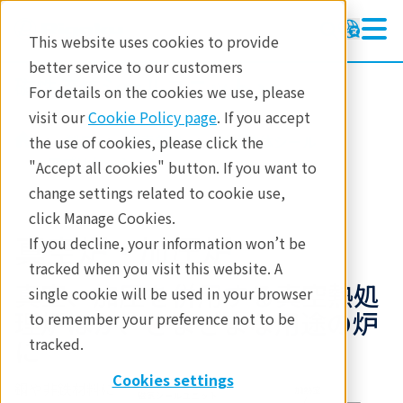
This website uses cookies to provide
better service to our customers
磁性流体シールユニット
磁性流体シールユニット
For details on the cookies we use, please
製品情報
visit our
Cookie Policy page
. If you accept
製品
要素部品
磁性流体シール
the use of cookies, please click the
テクノロジー
アプリケーション
"Accept all cookies" button. If you want to
change settings related to cookie use,
アプリケーション
click Manage Cookies.
お問合せ
真空炉・加圧炉
If you decline, your information won’t be
tracked when you visit this website. A
真空、加圧を併用する真空熱処
single cookie will be used in your browser
理炉ほか、さまざまな用途の炉
to remember your preference not to be
に
tracked.
Cookies settings
鋼や非鉄材料に