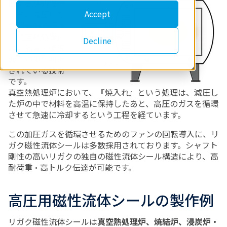
関する熱処理の
Accept
うち、減圧した
雰囲気中で行う
「真空熱処理」
Decline
は、品質・環境
面で効果が期待
されている技術
です。
真空熱処理炉において、『焼入れ』という処理は、減圧し
た炉の中で材料を高温に保持したあと、高圧のガスを循環
させて急速に冷却するという工程を経ています。
この加圧ガスを循環させるためのファンの回転導入に、リ
ガク磁性流体シールは多数採用されております。シャフト
剛性の高いリガクの独自の磁性流体シール構造により、高
耐荷重・高トルク伝達が可能です。
高圧用磁性流体シールの製作例
リガク磁性流体シールは
真空熱処理炉、焼結炉、浸炭炉・