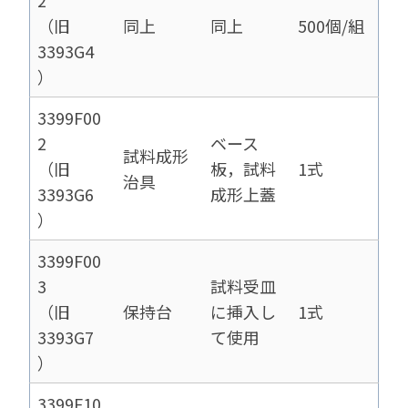
2
（旧
同上
同上
500個/組
3393G4
）
3399F00
2
ベース
試料成形
（旧
板，試料
1式
治具
3393G6
成形上蓋
）
3399F00
3
試料受皿
（旧
保持台
に挿入し
1式
3393G7
て使用
）
3399F10