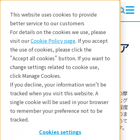
This website uses cookies to provide
better service to our customers
製品
アクセサリー
For details on the cookies we use, please
visit our
Cookie Policy page
. If you accept
蛍光Ｘ線分析サポートア
the use of cookies, please click the
クセサリ グリース用試
"Accept all cookies" button. If you want to
change settings related to cookie use,
料ホルダ
click Manage Cookies.
If you decline, your information won’t be
tracked when you visit this website. A
Fe, Cuなどの摩
耗金属を含むグ
single cookie will be used in your browser
リースを1g程度
to remember your preference not to be
採取し、そのま
tracked.
ま容器に詰めて
分析できます。
Cookies settings