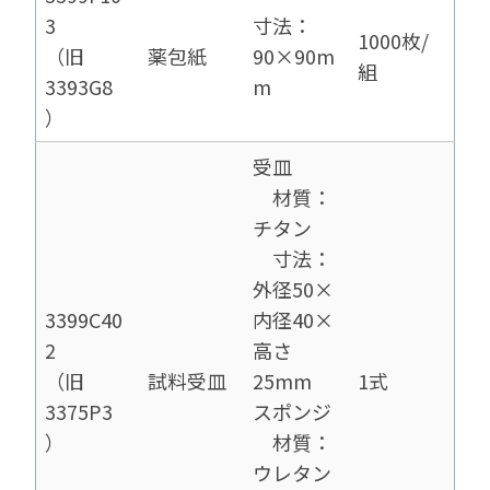
3
寸法：
1000枚/
（旧
薬包紙
90×90m
組
3393G8
m
）
受皿
材質：
チタン
寸法：
外径50×
3399C40
内径40×
2
高さ
（旧
試料受皿
25mm
1式
3375P3
スポンジ
）
材質：
ウレタン