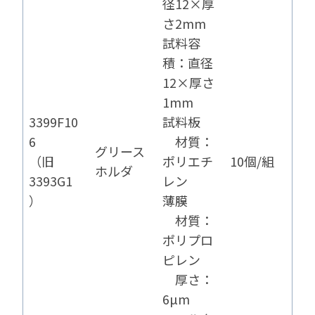
径12×厚
さ2mm
試料容
積：直径
12×厚さ
1mm
3399F10
試料板
6
材質：
グリース
（旧
ポリエチ
10個/組
ホルダ
3393G1
レン
）
薄膜
材質：
ポリプロ
ピレン
厚さ：
6μm