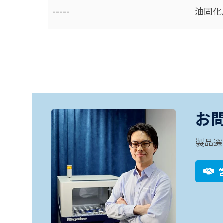
-----
油固化
お
製品選