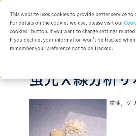
This website uses cookies to provide better service to
For details on the cookies we use, please visit our
Cook
cookies" button. If you want to change settings related
If you decline, your information won’t be tracked when y
製品
産業分野​
分析手法
remember your preference not to be tracked.
製品
アクセサリー
蛍光Ｘ線分析サ
重油，グ