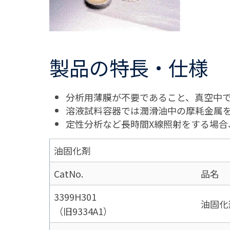
製品の特長・仕様
分析用薄膜が不要であること、真空中で
溶液試料容器では潤滑油中の摩耗金属
定性分析など長時間X線照射をする場
油固化剤
CatNo.
品名
3399H301
油固化
（旧9334A1）