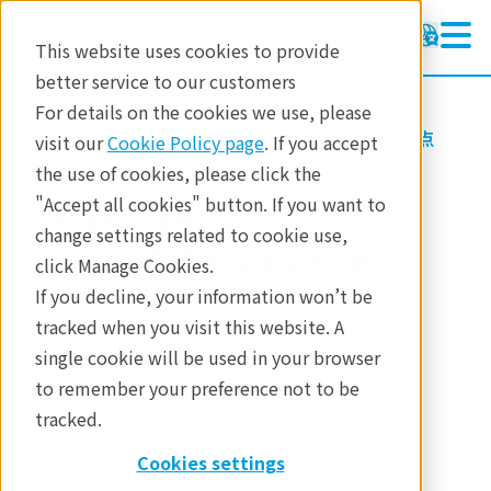
This website uses cookies to provide
better service to our customers
For details on the cookies we use, please
リガクについて
リガクのグローバル拠点
visit our
Cookie Policy page
. If you accept
the use of cookies, please click the
Rigaku Technology
"Accept all cookies" button. If you want to
change settings related to cookie use,
Center Silicon Valley
click Manage Cookies.
If you decline, your information won’t be
tracked when you visit this website. A
single cookie will be used in your browser
to remember your preference not to be
tracked.
Cookies settings