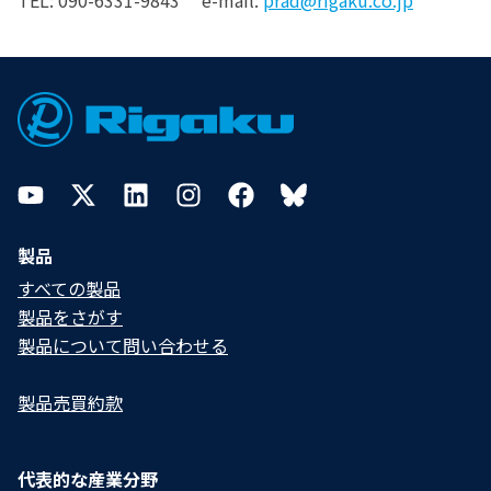
TEL: 090-6331-9843 e-mail:
prad@rigaku.co.jp
Footer
YouTube
Twitter
LinkedIn
Instagram
Facebook
Bluesky
製品
すべての製品
製品をさがす
製品について問い合わせる​
製品売買約款
代表的な産業分野