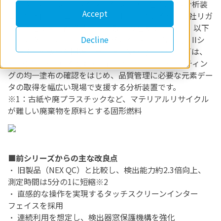
リガク・ホールディングスのグループ会社で、X線分析装
Accept
置の世界的ソリューションパートナーである株式会社リガ
ク（本社：東京都昭島市 代表取締役社長：川上 潤、以下
Decline
「リガク」）は、卓上型蛍光X線分析装置「NEX QC IIシ
リーズ」の販売を開始しました。NEX QC IIシリーズは、
RPF※1に含まれる塩素量の管理や、シリコンコーティン
グの均一塗布の確認をはじめ、品質管理に必要な元素デー
タの取得を幅広い現場で支援する分析装置です。
※1：古紙や廃プラスチックなど、マテリアルリサイクル
が難しい廃棄物を原料とする固形燃料
■前シリーズからの主な改良点
・ 旧製品（NEX QC）と比較し、検出能力約2.3倍向上、
測定時間は5分の1に短縮※2
・ 直感的な操作を実現するタッチスクリーンインター
フェイスを採用
・ 連続利用を想定し、検出器窓保護機構を強化