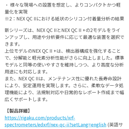
・ 様々な現場への設置を想定し、よりコンパクトかつ軽
量化を実現
※2：NEX QC IIにおける紙状のシリコン付着量分析の結果
新シリーズは、NEX QC IIとNEX QC II +の2モデルをライ
ンアップし、用途や分析要件に応じて最適な装置を選択で
きます。
上位モデルのNEX QC II +は、検出器構成を強化すること
で、分解能と軽元素分析性能がさらに向上しました。標準
モデルと同等の使いやすさを維持しつつ、より高度な分析
用途にも対応します。
また、NEX QC IIは、メンテナンス性に優れた長寿命設計
により、安定運用を実現します。さらに、柔軟なデータ処
理機能により、法規制対応や日常的なレポート作成まで幅
広くサポートします。
【製品詳細】
https://rigaku.com/products/xrf-
spectrometers/edxrf/nex-qc-ii?setLang=english
(英語サ