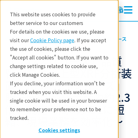
This website uses cookies to provide
better service to our customers
For details on the cookies we use, please
リガクについて
お知らせ・プレスリリース
visit our
Cookie Policy page
. If you accept
the use of cookies, please click the
【プレスリリース】品質
"Accept all cookies" button. If you want to
change settings related to cookie use,
管理向け卓上型XRF分析装
click Manage Cookies.
置「NEX QC IIシリーズ」
If you decline, your information won’t be
tracked when you visit this website. A
販売開始 ～検出能力約2.3
single cookie will be used in your browser
倍、測定時間5分の1に短
to remember your preference not to be
縮、現場業務を効率化～
tracked.
Cookies settings