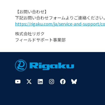
【お問い合わせ】
下記お問い合わせフォームよりご連絡ください
https://rigaku.com/ja/service-and-support/co
株式会社リガク
フィールドサポート事業部
Footer
YouTube
Twitter
LinkedIn
Instagram
Facebook
Bluesky