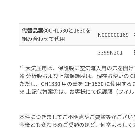
代替品案②
CH1530と1630を
N000000169
組み合わせて代用
3399N201
*¹ 大気圧用は、保護膜に空気流入用の穴を開
※ 分析膜および上部保護膜は、現在お使いの C
ただし、CH1330 用の蓋を CH1530 に使
※ 上記代替案①は、お客様にて保護膜（フィ
本件につきましてご不明点やご要望等がござい
今後とも変わらぬご愛顧のほど、何卒よろしく