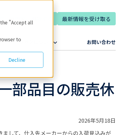
専門家に相談する
最新情報を受け取る
語
 the "Accept all
browser to
リガクについて​
お問い合わせ​
Decline
一部品目の販売休
2026年5月18日
つきまして、仕入先メーカーからの入荷見込みが