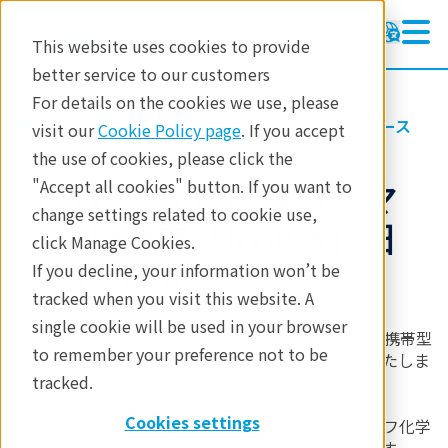
This website uses cookies to provide
better service to our customers
For details on the cookies we use, please
リガクについて
お知らせ・プレスリリース
visit our
Cookie Policy page
. If you accept
the use of cookies, please click the
【お知らせ】携帯型ラマ
"Accept all cookies" button. If you want to
change settings related to cookie use,
ン分析装置「Icon-X」日
click Manage Cookies.
本国内販売開始
If you decline, your information won’t be
tracked when you visit this website. A
single cookie will be used in your browser
薬物や危険物などの化学的脅威を迅速に識別する、携帯型
to remember your preference not to be
ラマン分析装置「Icon-X」の日本国内販売を開始いたしま
した。
tracked.
製品のプレスリリースは、
こちら
をご覧ください。
Cookies settings
※日本国内版における「GPS」および「スタンドオフ化学