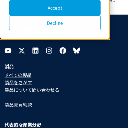
分析機能」は、2026年1月頃の実装を予定しています。
Accept
Footer
Decline
YouTube
Twitter
LinkedIn
Instagram
Facebook
Bluesky
製品
すべての製品
製品をさがす
製品について問い合わせる​
製品売買約款
代表的な産業分野