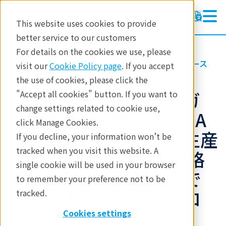
This website uses cookies to provide
better service to our customers
For details on the cookies we use, please
リガクについて
お知らせ・プレスリリース
visit our
Cookie Policy page
. If you accept
the use of cookies, please click the
【プレスリリース】リガ
"Accept all cookies" button. If you want to
change settings related to cookie use,
ク、半導体向け「XTRAIA
click Manage Cookies.
XD-3300」の本格商業生産
If you decline, your information won’t be
tracked when you visit this website. A
開始 ～微細パッド・超格
single cookie will be used in your browser
子を非破壊かつ超高速で
to remember your preference not to be
計測、次世代メモリ・ロ
tracked.
ジック市場を牽引～
Cookies settings