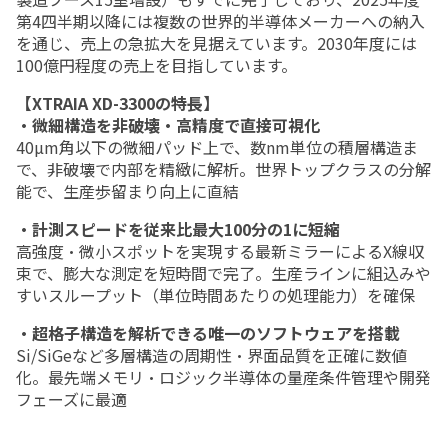
第4四半期以降には複数の世界的半導体メーカーへの納入
を通じ、売上の急拡大を見据えています。2030年度には
100億円程度の売上を目指しています。
【XTRAIA XD-3300の特長】
・微細構造を非破壊・高精度で直接可視化
40µm角以下の微細パッド上で、数nm単位の積層構造ま
で、非破壊で内部を精緻に解析。世界トップクラスの分解
能で、生産歩留まり向上に直結
・計測スピードを従来比最大100分の1に短縮
高強度・微小スポットを実現する最新ミラーによるX線収
束で、膨大な測定を短時間で完了。生産ラインに組込みや
すいスループット（単位時間あたりの処理能力）を確保
・超格子構造を解析できる唯一のソフトウェアを搭載
Si/SiGeなど多層構造の周期性・界面品質を正確に数値
化。最先端メモリ・ロジック半導体の量産条件管理や開発
フェーズに最適