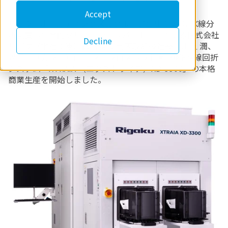
Accept
リガク・ホールディングスのグループ会社であり、X線分
析装置の世界的ソリューションパートナーである株式会社
Decline
リガク（本社：東京都昭島市 代表取締役社長：川上 潤、
以下「リガク」）は、 マイクロスポット高分解能X線回折
システム「XTRAIA （エクストライア）XD-3300」の本格
商業生産を開始しました。