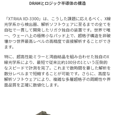
DRAMとロジック半導体の構造
「XTRAIA XD-3300」は、こうした課題に応えるべく、X線
光学系から検出器、解析ソフトウェアに至るまでの全てを
自社で一貫して開発したリガク独自の装置です。世界で唯
一、ウェーハ上の極微小なパッド上で、超格子構造を非破
壊かつ世界最高レベルの高精度で直接解析することができ
ます。
特に、超高性能ミラーと湾曲結晶を組み合わせた独自のX
線光学系により、最短で従来比約100分の1という圧倒的
なスピードで計測を完了。これまで数時間を要した解析を
数分レベルまで短縮することが可能です。さらに、高度な
解析ソフトウェアにより、複雑な多層超格子の周期性や界
面品質を正確に数値化します。