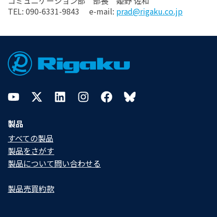
コミュニケーション部 部長 姫野 佐和
TEL: 090-6331-9843 e-mail:
prad@rigaku.co.jp
Footer
YouTube
Twitter
LinkedIn
Instagram
Facebook
Bluesky
製品
すべての製品
製品をさがす
製品について問い合わせる​
製品売買約款