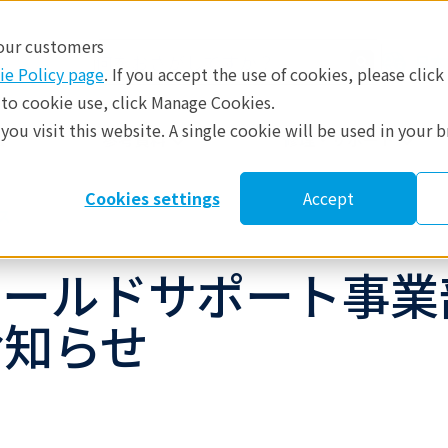
 our customers
日本
ie Policy page
. If you accept the use of cookies, please click
 to cookie use, click Manage Cookies.
ou visit this website. A single cookie will be used in your 
​
参考資料
修理・サポート
Cookies settings
Accept
ス
ィールドサポート事業
お知らせ