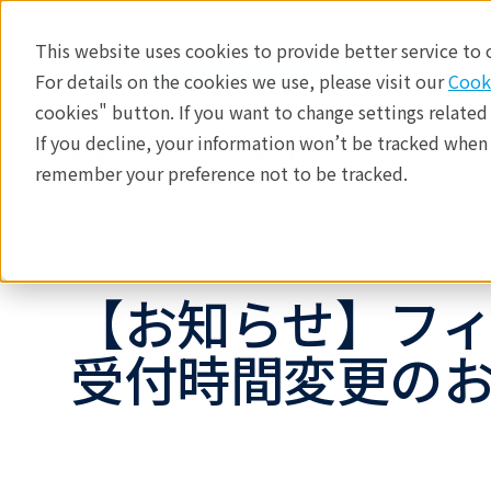
This website uses cookies to provide better service to
For details on the cookies we use, please visit our
Cook
cookies" button. If you want to change settings related
If you decline, your information won’t be tracked when y
製品
産業分野​
分析手法
remember your preference not to be tracked.
リガクについて
お知らせ・プレスリリー
【お知らせ】フ
受付時間変更の