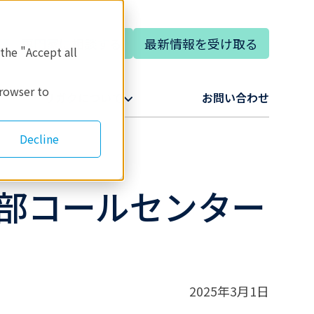
専門家に相談する
最新情報を受け取る
語
 the "Accept all
browser to
リガクについて​
お問い合わせ​
Decline
部コールセンター
2025年3月1日