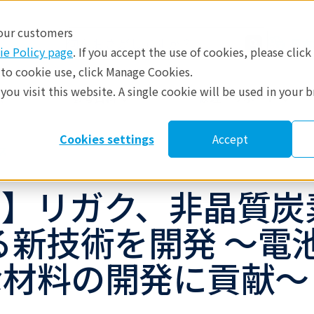
 our customers
日本
ie Policy page
. If you accept the use of cookies, please click
 to cookie use, click Manage Cookies.
ou visit this website. A single cookie will be used in your 
​
参考資料
修理・サポート
Cookies settings
Accept
ス
ス】リガク、非晶質炭
る新技術を開発 ～電
な材料の開発に貢献～