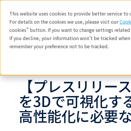
This website uses cookies to provide better service to
For details on the cookies we use, please visit our
Cook
cookies" button. If you want to change settings related
If you decline, your information won’t be tracked when y
製品
産業分野​
分析手法
remember your preference not to be tracked.
リガクについて
お知らせ・プレスリリー
【プレスリリー
を3Dで可視化す
高性能化に必要