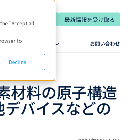
専門家に相談する
最新情報を受け取る
語
 the "Accept all
browser to
リガクについて​
お問い合わせ​
Decline
素材料の原子構造
池デバイスなどの