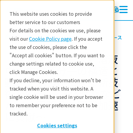
This website uses cookies to provide
better service to our customers
For details on the cookies we use, please
リガクについて
お知らせ・プレスリリース
visit our
Cookie Policy page
. If you accept
the use of cookies, please click the
【プレスリリース】溶液
"Accept all cookies" button. If you want to
change settings related to cookie use,
中の生体高分子の構造と
click Manage Cookies.
動きを明らかにする新技
If you decline, your information won’t be
tracked when you visit this website. A
術を開発 ～抗体医薬など
single cookie will be used in your browser
バイオ医薬品の開発加速
to remember your preference not to be
に貢献～
tracked.
Cookies settings