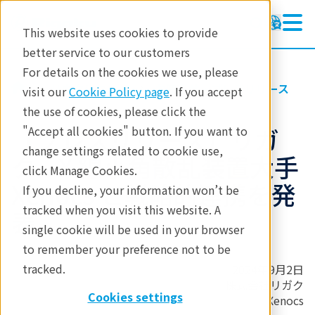
This website uses cookies to provide
better service to our customers
For details on the cookies we use, please
リガクについて
お知らせ・プレスリリース
visit our
Cookie Policy page
. If you accept
the use of cookies, please click the
【プレスリリース】リガ
"Accept all cookies" button. If you want to
change settings related to cookie use,
ク、X 線小角散乱装置大手
click Manage Cookies.
Xenocs と戦略的連携を発
If you decline, your information won’t be
tracked when you visit this website. A
表
single cookie will be used in your browser
to remember your preference not to be
tracked.
2024年9月2日
株式会社リガク
Cookies settings
Xenocs