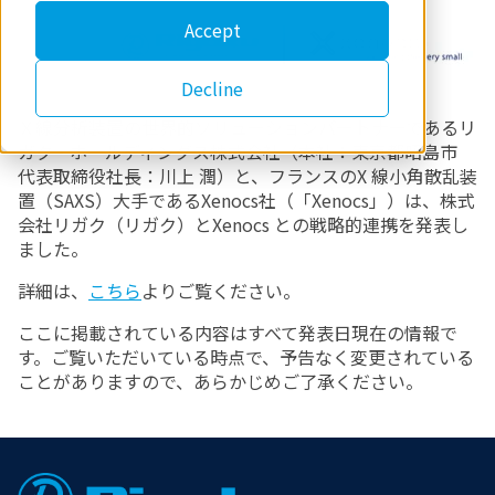
Accept
Decline
Ｘ線分析装置の世界的ソリューションパートナーであるリ
ガク・ホールディングス株式会社（本社：東京都昭島市
代表取締役社長：川上 潤）と、フランスのX 線小角散乱装
置（SAXS）大手であるXenocs社（「Xenocs」）は、株式
会社リガク（リガク）とXenocs との戦略的連携を発表し
ました。
詳細は、
こちら
よりご覧ください。
ここに掲載されている内容はすべて発表日現在の情報で
す。ご覧いただいている時点で、予告なく変更されている
ことがありますので、あらかじめご了承ください。
Footer