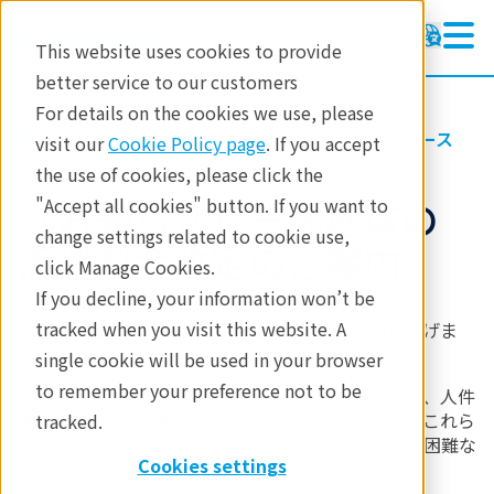
This website uses cookies to provide
better service to our customers
For details on the cookies we use, please
リガクについて
お知らせ・プレスリリース
visit our
Cookie Policy page
. If you accept
the use of cookies, please click the
【お知らせ】一部地域の
"Accept all cookies" button. If you want to
change settings related to cookie use,
派遣料金改定のご案内
click Manage Cookies.
If you decline, your information won’t be
tracked when you visit this website. A
平素より格別のお引き立てを賜り、厚くお礼申し上げま
す。
single cookie will be used in your browser
to remember your preference not to be
さて、ご高承のことと存じますが、昨今の物価上昇、人件
費の高騰により移動コストが著しく上昇しており、これら
tracked.
のコスト上昇を企業努力だけでは吸収する事が大変困難な
Cookies settings
状況となっております。