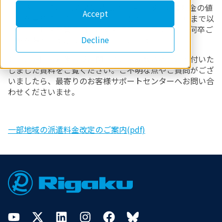
つきましては、
2024
年
8
月より一部地域の派遣料金の値
Accept
上げを実施させていただくこととなりました。これまで以
上にサービス品質の向上に努めてまいりますので、何卒ご
Decline
理解を賜りますようお願い申し上げます。
なお、今回の対象地域に関してはお手数ですが、添付いた
しました資料をご覧ください。ご不明な点やご質問がござ
いましたら、最寄りのお客様サポートセンターへお問い合
わせくださいませ。
一部地域の派遣料金改定のご案内(pdf)
Footer
YouTube
Twitter
LinkedIn
Instagram
Facebook
Bluesky