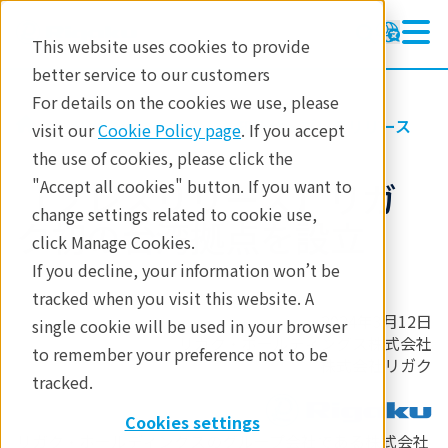
This website uses cookies to provide
better service to our customers
For details on the cookies we use, please
リガクについて
お知らせ・プレスリリース
visit our
Cookie Policy page
. If you accept
the use of cookies, please click the
【プレスリリース】リガ
"Accept all cookies" button. If you want to
change settings related to cookie use,
ク初の台湾拠点を設立
click Manage Cookies.
If you decline, your information won’t be
tracked when you visit this website. A
2024年3月12日
single cookie will be used in your browser
リガク・ホールディングス株式会社
to remember your preference not to be
株式会社リガク
tracked.
Cookies settings
リガク・ホールディングスのグループ会社である株式会社