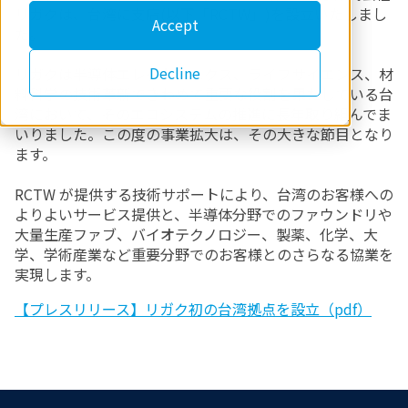
リガクは、台湾に支店(以下「RCTW」)を設立いたしまし
Accept
た。
Decline
リガクは半導体エレクトロニクス、ライフサイエンス、材
料科学の技術革新できわめて重要な役割を果たしている台
湾において、そのエコシステムの推進に長年取り組んでま
いりました。この度の事業拡大は、その大きな節目となり
ます。
RCTW が提供する技術サポートにより、台湾のお客様への
よりよいサービス提供と、半導体分野でのファウンドリや
大量生産ファブ、バイオテクノロジー、製薬、化学、大
学、学術産業など重要分野でのお客様とのさらなる協業を
実現します。
【プレスリリース】リガク初の台湾拠点を設立（pdf）
Footer