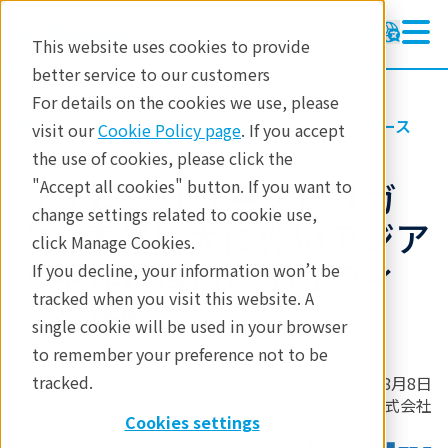
This website uses cookies to provide
better service to our customers
For details on the cookies we use, please
リガクについて
お知らせ・プレスリリース
visit our
Cookie Policy page
. If you accept
the use of cookies, please click the
【プレスリリース】リガ
"Accept all cookies" button. If you want to
change settings related to cookie use,
ク、事業拡大に伴いアジア
click Manage Cookies.
太平洋地域の本部オフィ
If you decline, your information won’t be
tracked when you visit this website. A
スを移転
single cookie will be used in your browser
to remember your preference not to be
tracked.
2023年8月8日
リガク・ホールディングス株式会社
Cookies settings