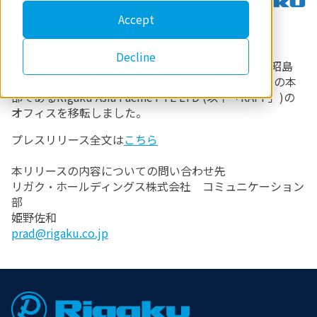
Accept
Decline
リガク・ホールディングス株式会社（本社：東京都昭島
市、代表取締役社長：川上 潤）はアジア大平洋地域の本
部であるRigaku Asia Pacific PTE LTD (以下「RAPP」)の
オフィスを移転しました。
プレスリリース全文は
こちら
本リリースの内容についての問い合わせ先
リガク・ホールディングス株式会社 コミュニケーション
部
姫野佐和
prad@rigaku.co.jp
Footer