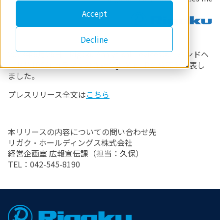
Accept
Decline
2023年6月26日 - Rigaku Analytical Devicesは、ハンドヘ
ルド型1064nmラマン分光計CQL Max-IDの発売を発表し
ました。
プレスリリース全文は
こちら
本リリースの内容についての問い合わせ先
リガク・ホールディングス株式会社
経営企画室 広報宣伝課（担当：久保）
TEL：042-545-8190
Footer