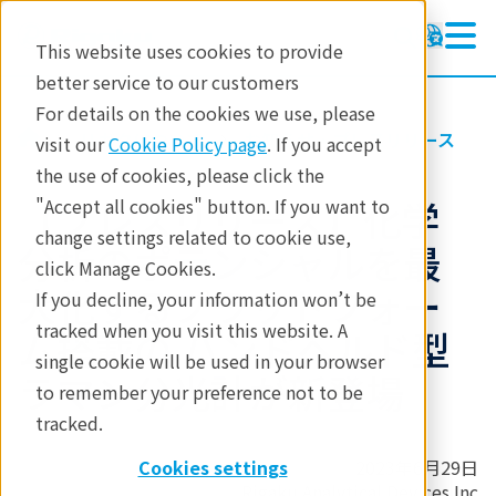
This website uses cookies to provide
better service to our customers
For details on the cookies we use, please
リガクについて
お知らせ・プレスリリース
visit our
Cookie Policy page
. If you accept
the use of cookies, please click the
【プレスリリース】化学
"Accept all cookies" button. If you want to
change settings related to cookie use,
分析のポテンシャルを最
click Manage Cookies.
大化するプラットフォー
If you decline, your information won’t be
tracked when you visit this website. A
ム搭載の ハンドヘルド型
single cookie will be used in your browser
ラマン分光計が新登場
to remember your preference not to be
tracked.
2023年6月29日
Cookies settings
Rigaku Analytical Devices Inc