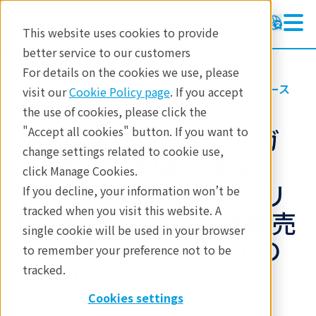
This website uses cookies to provide
better service to our customers
For details on the cookies we use, please
リガクについて
お知らせ・プレスリリース
visit our
Cookie Policy page
. If you accept
the use of cookies, please click the
【プレスリリース】リガ
"Accept all cookies" button. If you want to
change settings related to cookie use,
クと島津、製薬・食品・
click Manage Cookies.
化学市場向けに協業 ～リ
If you decline, your information won’t be
tracked when you visit this website. A
ガク製X線装置の共同販売
single cookie will be used in your browser
と島津製ソフトウェアの
to remember your preference not to be
共同利用で合意～
tracked.
Cookies settings