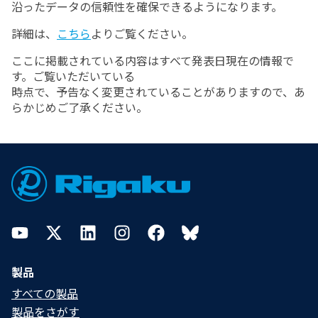
沿ったデータの信頼性を確保できるようになります。
詳細は、
こちら
よりご覧ください。
ここに掲載されている内容はすべて発表日現在の情報で
す。ご覧いただいている
時点で、予告なく変更されていることがありますので、あ
らかじめご了承ください。
Footer
YouTube
Twitter
LinkedIn
Instagram
Facebook
Bluesky
製品
すべての製品
製品をさがす