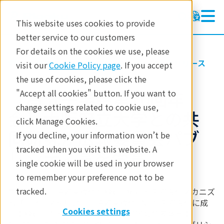
This website uses cookies to provide
better service to our customers
For details on the cookies we use, please
リガクについて
お知らせ・プレスリリース
visit our
Cookie Policy page
. If you accept
the use of cookies, please click the
【高分子学会第70回年
"Accept all cookies" button. If you want to
change settings related to cookie use,
会】大阪府立大学との共
click Manage Cookies.
同研究が広報委員会パブ
If you decline, your information won’t be
tracked when you visit this website. A
リシティ賞を受賞
single cookie will be used in your browser
to remember your preference not to be
tracked.
エポキシ系共連続架橋体のX線CT解析と高強度化メカニズ
ム『モノリスを用いた共連続架橋体CNPの高強度化に成
Cookies settings
功：X線CTで内部を非破壊観察』（学会発表番号：