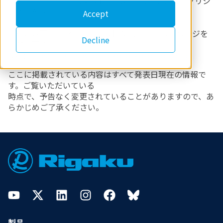
1C21）が高分子学会第70回年会にて広報委員会パブリシ
ティ賞を受賞しました。
Accept
詳細は以下、高分子学会第70回年会のホームーページを
Decline
ご参照下さい。
URL:
https://main.spsj.or.jp/koho/koho_top.php
ここに掲載されている内容はすべて発表日現在の情報で
す。ご覧いただいている
時点で、予告なく変更されていることがありますので、あ
らかじめご了承ください。
Footer
YouTube
Twitter
LinkedIn
Instagram
Facebook
Bluesky
製品