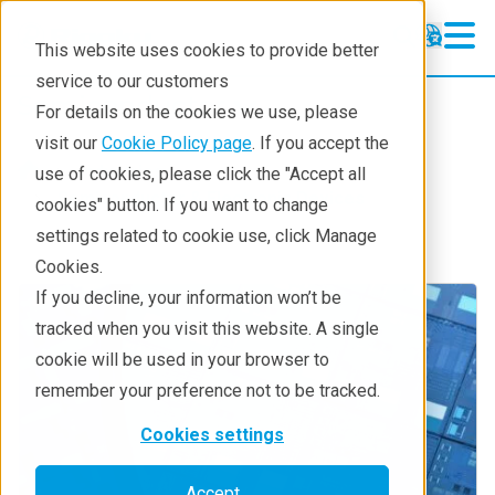
This website uses cookies to provide better
service to our customers
Semiconductor
Semiconductor
For details on the cookies we use, please
Products
visit our
Cookie Policy page
. If you accept the
Industries
use of cookies, please click the "Accept all
Applications
Semiconductor & Electronic Devices
cookies" button. If you want to change
settings related to cookie use, click Manage
Learning
Cookies.
Support
If you decline, your information won’t be
tracked when you visit this website. A single
Technology Centers
cookie will be used in your browser to
Training
remember your preference not to be tracked.
Events
Cookies settings
Contact
Accept