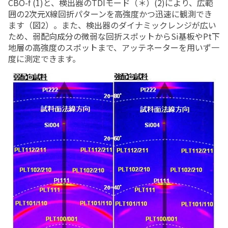
CBO-f (1)と、検出器のTDIモード（＊）(2)により、広範
囲の2次元X線回折パターンを高強度かつ迅速に観測でき
ます（図2）。また、検出器のダイナミックレンジが広い
ため、弱配向成分の微弱な回折スポットからSi基板やPt下
地層の高強度のスポットまで、アッテネーターを用いず一
度に測定できます。