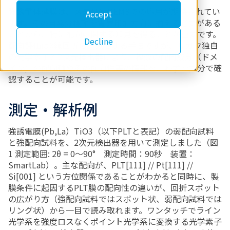
強誘電体薄膜は、メモリやMEMSでの応用が期待されてい
Accept
ます。その自発分極軸を電界印加方向に揃える必要がある
ことから、特に配向に関する知見を得ることが重要です。
Decline
配向評価はX線回折の得意とする手法ですが、リガク独自
の光学素子と2次元検出器により、複数の配向成分（ドメ
イン）の配向軸やその配向性等の情報を、わずか数分で確
認することが可能です。
測定・解析例
強誘電膜(Pb,La）TiO3（以下PLTと表記）の弱配向試料
と強配向試料を、2次元検出器を用いて測定しました（図
1 測定範囲: 2θ = 0～90° 測定時間：90秒 装置：
SmartLab）。主な配向が、PLT[111] // Pt[111] //
Si[001] という方位関係であることがわかると同時に、製
膜条件に起因するPLT膜の配向性の違いが、回折スポット
の広がり方（強配向試料ではスポット状、弱配向試料では
リング状）から一目で読み取れます。ワンタッチでライン
光学系を強度ロスなくポイント光学系に変換する光学素子