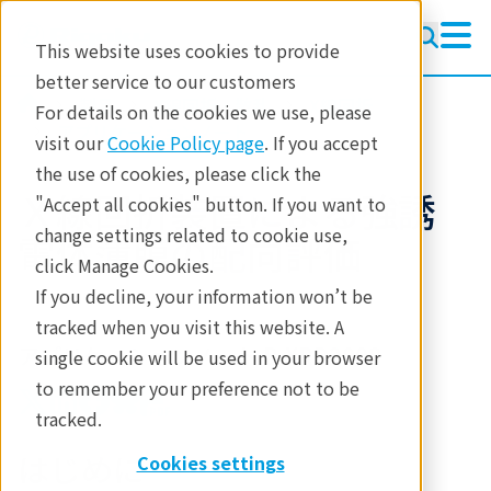
This website uses cookies to provide
better service to our customers
製品
X線回折・散乱
X線回折
For details on the cookies we use, please
アプリケーションノート
visit our
Cookie Policy page
. If you accept
the use of cookies, please click the
Ｘ線回折装置による強誘
"Accept all cookies" button. If you want to
change settings related to cookie use,
電体薄膜の配向評価
click Manage Cookies.
If you decline, your information won’t be
tracked when you visit this website. A
アプリケーションノート B-XRD2008
single cookie will be used in your browser
to remember your preference not to be
tracked.
はじめに
Cookies settings