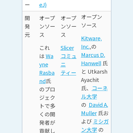
ー
eJ)
オープン
開
オープ
オープ
ソース
発
ンソー
ンソー
元
ス
ス
Kitware,
Inc.
,の
これ
Slicer
Marcus D.
は
Wa
コミュ
Hanwell
氏
yne
ニ
と Utkarsh
Rasba
ティー
Ayachit
nd
氏
氏、
コーネ
のプロ
ル大学
ジェク
の
David A.
トで多
Muller
氏お
くの開
よび
ミシガ
発者が
ン大学
の
貢献し