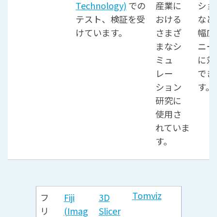
Technology)
での
産業に
ショ
テスト、検証を受
おける
など
けています。
さまざ
幅広
まなシ
ニー
ミュ
に対
レー
でき
ション
す。
研究に
使用さ
れていま
す。
Tomviz
フ
Fiji
3D
リ
(Imag
Slicer