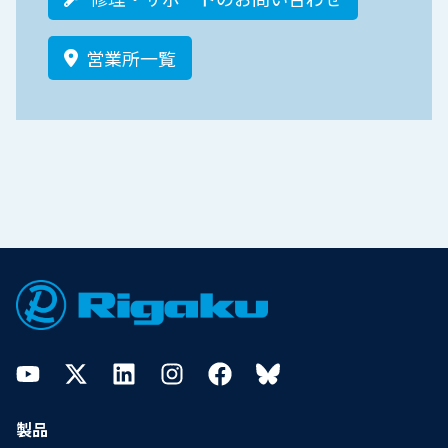
営業所一覧
Footer
YouTube
Twitter
LinkedIn
Instagram
Facebook
Bluesky
製品