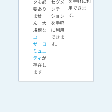
を手軽に利
タも必
セグメ
用できま
要あり
ンテー
す。
ませ
ション
ん。大
を手軽
規模な
に利用
ユー
できま
ザーコ
す。
ミュニ
ティ
が
存在し
ます。