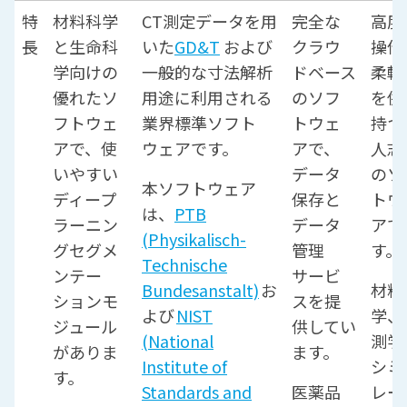
特
材料科学
CT測定データを用
完全な
高度
長
と生命科
いた
GD&T
および
クラウ
操作
学向けの
一般的な寸法解析
ドベース
柔軟
優れたソ
用途に利用される
のソフ
を併
フトウェ
業界標準ソフト
トウェ
持つ
アで、使
ウェアです。
アで、
人志
いやすい
データ
のソ
本ソフトウェア
ディープ
保存と
トウ
は、
PTB
ラーニン
データ
アで
(Physikalisch-
グセグメ
管理
す。
Technische
ンテー
サービ
Bundesanstalt)
お
材料
ションモ
スを提
よび
NIST
学、
ジュール
供してい
(National
測学
がありま
ます。
Institute of
シミ
す。
Standards and
医薬品
レー