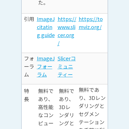
た。
引用
ImageJ
https://
https://to
citatin
www.sli
mviz.org/
g guide
cer.org
/
フォ
ImageJ
Slicerコ
ーラ
フォー
ミュニ
ム
ラム
ティー
無料であ
特
無料で
無料で
り、3Dレン
長
あり、
あり、
ダリングと
高性能
3Dレ
セグメン
なコン
ンダリ
テーション
ピュー
ングと