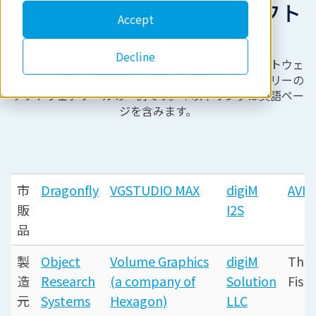
市販およびフリーの解析ソフト
Accept
ウェア
Decline
リガクX線CTは、さまざまな視覚化および解析ソフトウェ
アパッケージと連携します。以下は、市販およびフリーの
ソフトウェアツールの一例です。＊以下リンクは英語ペー
ジを含みます。
市
Dragonfly
VGSTUDIO MAX
digiM
AVIZ
販
I2S
品
製
Object
Volume Graphics
digiM
The
造
Research
(a company of
Solution
Fish
元
Systems
Hexagon)
LLC