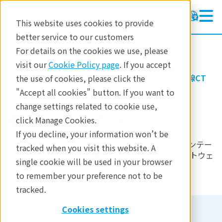
This website uses cookies to provide
better service to our customers
マイクロCT
マイクロCT
For details on the cookies we use, please
ラーニング
visit our
Cookie Policy page
. If you accept
製品
イメージングと非破壊検査
X線CT
the use of cookies, please click the
製品
"Accept all cookies" button. If you want to
change settings related to cookie use,
分析
解析ソフトウェア
click Manage Cookies.
産業分野
If you decline, your information won’t be
リガクX線CTは、
X線CT画像での画像処理やセグメンテー
tracked when you visit this website. A
お問合せ
ション、定量および寸法解析などを行う、各種ソフトウェ
single cookie will be used in your browser
アと互換性があります。
to remember your preference not to be
tracked.
Cookies settings