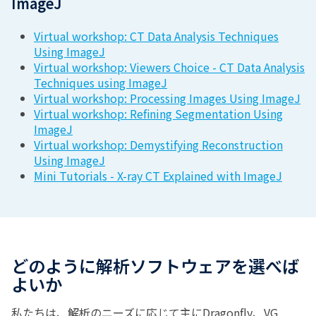
ImageJ
Virtual workshop: CT Data Analysis Techniques
Using ImageJ
Virtual workshop: Viewers Choice - CT Data Analysis
Techniques using ImageJ
Virtual workshop: Processing Images Using ImageJ
Virtual workshop: Refining Segmentation Using
ImageJ
Virtual workshop: Demystifying Reconstruction
Using ImageJ
Mini Tutorials - X-ray CT Explained with ImageJ
どのように解析ソフトウェアを選べば
よいか
私たちは、解析のニーズに応じて主にDragonfly、VG