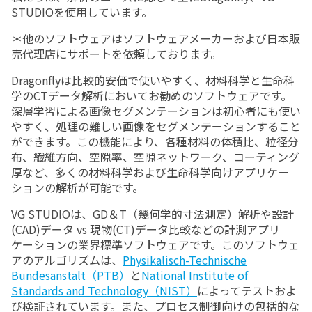
STUDIOを使用しています。
＊他のソフトウェアはソフトウェアメーカーおよび日本販
売代理店にサポートを依頼しております。
Dragonflyは比較的安価で使いやすく、材料科学と生命科
学のCTデータ解析においてお勧めのソフトウェアです。
深層学習による画像セグメンテーションは初心者にも使い
やすく、処理の難しい画像をセグメンテーションすること
ができます。この機能により、各種材料の体積比、粒径分
布、繊維方向、空隙率、空隙ネットワーク、コーティング
厚など、多くの材料科学および生命科学向けアプリケー
ションの解析が可能です。
VG STUDIOは、
GD＆T（幾何学的寸法測定）解析や設計
(CAD)データ vs 現物(CT)データ比較などの計測アプリ
ケーションの業界標準ソフトウェアです。このソフトウェ
アのアルゴリズムは、
Physikalisch-Technische
Bundesanstalt（PTB）
と
National Institute of
Standards and Technology（NIST）
によってテストおよ
び検証されています。また、プロセス制御向けの包括的な