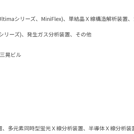
Ultimaシリーズ、MiniFlex)、単結晶Ｘ線構造解
EVOシリーズ)、発生ガス分析装置、その他
-5 三晃ビル
置、多元素同時型蛍光Ｘ線分析装置、半導体Ｘ線分析装