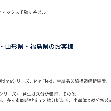
 SKアネックス千駄ヶ谷ビル
）
・山形県・福島県のお客様
Ultimaシリーズ、MiniFlex)、単結晶Ｘ線構造解
EVOシリーズ)、発生ガス分析装置、その他
置、多元素同時型蛍光Ｘ線分析装置、半導体Ｘ線分析装