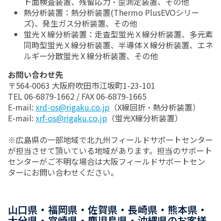
ト面検査装置、残留応力・歪測定装置、その他
熱分析装置：熱分析装置(Thermo PlusEVOシリー
ズ)、発生ガス分析装置、その他
蛍光Ｘ線分析装置：走査型蛍光Ｘ線分析装置、多元素
同時型蛍光Ｘ線分析装置、半導体Ｘ線分析装置、エネ
ルギー分散蛍光Ⅹ線分析装置、その他
お問い合わせ先
〒564-0063 大阪府吹田市江坂町1-23-101
TEL 06-6879-1662 / FAX 06-6879-1665
E-mail:
xrd-os@rigaku.co.jp
（X線回折・熱分析装置）
E-mail:
xrf-os@rigaku.co.jp
（蛍光X線分析装置）
※広島県の一部地域で北九州フィールドサポートセンター
が担当させて頂いている地域があります。担当のサポート
センターがご不明な場合は大阪フィールドサポートセン
ターにお問い合わせください。
山口県・福岡県・佐賀県・長崎県・熊本県・
大分県・宮崎県・鹿児島県・沖縄県のお客様