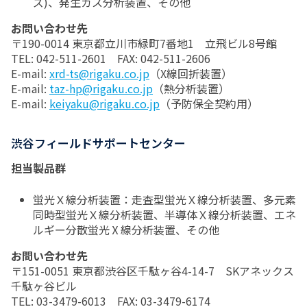
ズ)、発生ガス分析装置、その他
お問い合わせ先
〒190-0014 東京都立川市緑町7番地1 立飛ビル8号館
TEL: 042-511-2601 FAX: 042-511-2606
E-mail:
xrd-ts@rigaku.co.jp
（X線回折装置）
E-mail:
taz-hp@rigaku.co.jp
（熱分析装置）
E-mail:
keiyaku@rigaku.co.jp
（予防保全契約用）
渋谷フィールドサポートセンター
担当製品群
蛍光Ｘ線分析装置：走査型蛍光Ｘ線分析装置、多元素
同時型蛍光Ｘ線分析装置、半導体Ｘ線分析装置、エネ
ルギー分散蛍光Ⅹ線分析装置、その他
お問い合わせ先
〒151-0051 東京都渋谷区千駄ヶ谷4-14-7 SKアネックス
千駄ヶ谷ビル
TEL: 03-3479-6013 FAX: 03-3479-6174