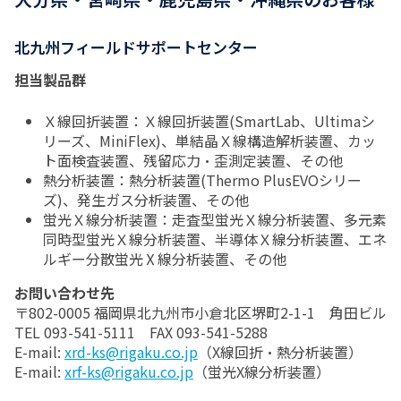
北九州フィールドサポートセンター
担当製品群
Ｘ線回折装置：Ｘ線回折装置(SmartLab、Ultimaシ
リーズ、MiniFlex)、単結晶Ｘ線構造解析装置、カッ
ト面検査装置、残留応力・歪測定装置、その他
熱分析装置：熱分析装置(Thermo PlusEVOシリー
ズ)、発生ガス分析装置、その他
蛍光Ｘ線分析装置：走査型蛍光Ｘ線分析装置、多元素
同時型蛍光Ｘ線分析装置、半導体Ｘ線分析装置、エネ
ルギー分散蛍光Ⅹ線分析装置、その他
お問い合わせ先
〒802-0005 福岡県北九州市小倉北区堺町2-1-1 角田ビル
TEL 093-541-5111 FAX 093-541-5288
E-mail:
xrd-ks@rigaku.co.jp
（X線回折・熱分析装置）
E-mail:
xrf-ks@rigaku.co.jp
（蛍光X線分析装置）