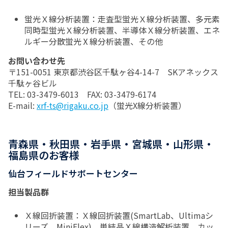
蛍光Ｘ線分析装置：走査型蛍光Ｘ線分析装置、多元素
同時型蛍光Ｘ線分析装置、半導体Ｘ線分析装置、エネ
ルギー分散蛍光Ⅹ線分析装置、その他
お問い合わせ先
〒151-0051 東京都渋谷区千駄ヶ谷4-14-7 SKアネックス
千駄ヶ谷ビル
TEL: 03-3479-6013 FAX: 03-3479-6174
E-mail:
xrf-ts@rigaku.co.jp
（蛍光X線分析装置）
青森県・秋田県・岩手県・宮城県・山形県・
福島県のお客様
仙台フィールドサポートセンター
担当製品群
Ｘ線回折装置：Ｘ線回折装置(SmartLab、Ultimaシ
リーズ、MiniFlex)、単結晶Ｘ線構造解析装置、カッ