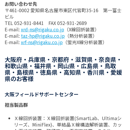
お問い合わせ先
〒461-0002 愛知県名古屋市東区代官町35-16 第一富士
ビル
TEL 052-931-8441 FAX 052-931-2689
E-mail:
xrd-ns@rigaku.co.jp
（X線回折装置）
E-mail:
taz-hp@rigaku.co.jp
（熱分析装置）
E-mail:
xrf-ns@rigaku.co.jp
（蛍光X線分析装置）
大阪府・兵庫県・京都府・滋賀県・奈良県・
和歌山県・福井県・岡山県・広島県・鳥取
県・島根県・徳島県・高知県・香川県・愛媛
県のお客様
大阪フィールドサポートセンター
担当製品群
Ｘ線回折装置：Ｘ線回折装置(SmartLab、Ultimaシ
リーズ、MiniFlex)、単結晶Ｘ線構造解析装置、カッ