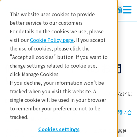
This website uses cookies to provide
better service to our customers
For details on the cookies we use, please
修理・サポート
visit our
Cookie Policy page
. If you accept
the use of cookies, please click the
"Accept all cookies" button. If you want to
修理・サポートへのお問
change settings related to cookie use,
click Manage Cookies.
い合わせ
If you decline, your information won’t be
tracked when you visit this website. A
こちらは、お使いいただいている製品の修理や部品などに
single cookie will be used in your browser
関する
お問い合わせ
フォームになります。
to remember your preference not to be
新規装置のご検討・ご購入に関しては、
営業へのお問い合
tracked.
わせ
からお問い合わせください。
Cookies settings
※本フォームへの営業目的（製品やサービスのご提案含