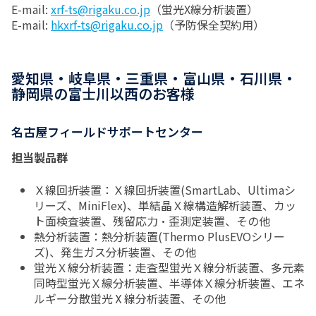
E-mail:
xrf-ts@rigaku.co.jp
（蛍光X線分析装置）
E-mail:
hkxrf-ts@rigaku.co.jp
（予防保全契約用）
愛知県・岐阜県・三重県・富山県・石川県・
静岡県の富士川以西のお客様
名古屋フィールドサポートセンター
担当製品群
Ｘ線回折装置：Ｘ線回折装置(SmartLab、Ultimaシ
リーズ、MiniFlex)、単結晶Ｘ線構造解析装置、カッ
ト面検査装置、残留応力・歪測定装置、その他
熱分析装置：熱分析装置(Thermo PlusEVOシリー
ズ)、発生ガス分析装置、その他
蛍光Ｘ線分析装置：走査型蛍光Ｘ線分析装置、多元素
同時型蛍光Ｘ線分析装置、半導体Ｘ線分析装置、エネ
ルギー分散蛍光Ⅹ線分析装置、その他