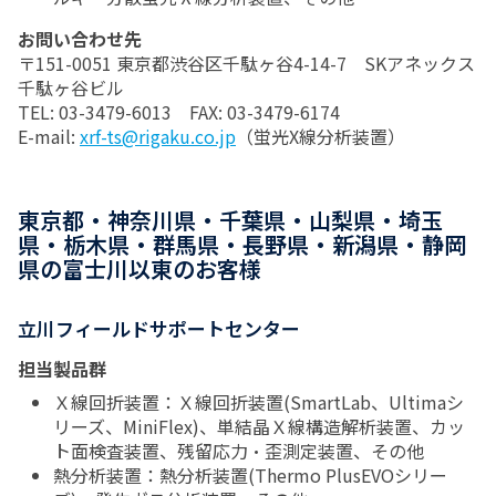
お問い合わせ先
〒151-0051 東京都渋谷区千駄ヶ谷4-14-7 SKアネックス
千駄ヶ谷ビル
TEL: 03-3479-6013 FAX: 03-3479-6174
E-mail:
xrf-ts@rigaku.co.jp
（蛍光X線分析装置）
東京都・神奈川県・千葉県・山梨県・埼玉
県・栃木県・群馬県・長野県・新潟県・静岡
県の富士川以東のお客様
立川フィールドサポートセンター
担当製品群
Ｘ線回折装置：Ｘ線回折装置(SmartLab、Ultimaシ
リーズ、MiniFlex)、単結晶Ｘ線構造解析装置、カッ
ト面検査装置、残留応力・歪測定装置、その他
熱分析装置：熱分析装置(Thermo PlusEVOシリー