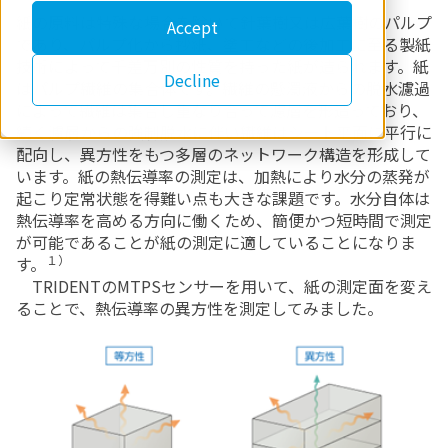
紙の原料は特殊な場合を除いて針葉樹又は広葉樹のパルプ
Accept
であり、パルプ化から抄紙、塗工などの後加工に至る製紙
技術によって千差万別の性質を持った紙が造られます。紙
Decline
はパルプ繊維の集合体です。繊維の懸濁液からの脱水濾過
によって繊維は集合し重なり合って濾層を形造っており、
続く濾層からの強制脱水に伴い繊維はシート平面に平行に
配向し、異方性をもつ多層のネットワーク構造を形成して
います。紙の熱伝導率の測定は、加熱により水分の蒸発が
起こり定常状態を得難い点も大きな課題です。水分自体は
熱伝導率を高める方向に働くため、簡便かつ短時間で測定
が可能であることが紙の測定に適していることになりま
１）
す。
TRIDENT
の
MTPS
センサーを用いて、紙の測定面を変え
ることで、熱伝導率の異方性を測定してみました。