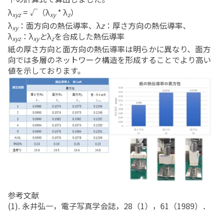
λ
=
√（λ
*
λ
）
xyz
xy
z
λ
：面方向の熱伝導率、λ
z
：厚さ方向の熱伝導率、
xy
λ
：λ
と
λ
を合成した熱伝導率
xyz
xy
z
紙の厚さ方向と面方向の熱伝導率は明らかに異なり、面方
向では多層のネットワーク構造を形成することでより高い
値を示しております。
参考文献
(1). 永井弘一，電子写真学会誌，28（1），61（1989）．