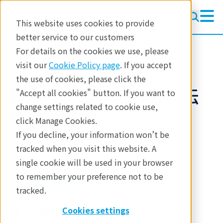
This website uses cookies to provide
better service to our customers
製品
熱分析
その他の装置
For details on the cookies we use, please
アプリケーションノート
visit our
Cookie Policy page
. If you accept
the use of cookies, please click the
異方性材料（紙）の熱伝
"Accept all cookies" button. If you want to
change settings related to cookie use,
導率測定
click Manage Cookies.
If you decline, your information won’t be
tracked when you visit this website. A
アプリケーションノート B-TA4013
single cookie will be used in your browser
to remember your preference not to be
tracked.
はじめに
Cookies settings