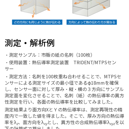
測定・解析例
・測定サンプル：市販の紙の名刺（
100
枚）
・使用装置：熱伝導率測定装置
TRIDENT/MTPS
セン
サー
・測定方法：名刺を
100
枚重ね合わせることで、
MTPS
セ
ンサーによる測定サイズの最小径であるφ
18mm
を確保
し、センサー面に対して厚み・縦・横の３方向にサンプル
測定面を変化させることで、名刺（紙）の熱伝導率の異方
性測定を行い、各面の熱伝導率を比較してみました。
測定結果より面方向
X
とＹの熱伝導率は、測定再現性の精
度内で一致した値を得ました。そこで、厚み方向の熱伝導
率をλ
、面方向をλ
とし、異方性の合成熱伝導率λ
を以
z
xy
xyz
下の計算式で算出しました。