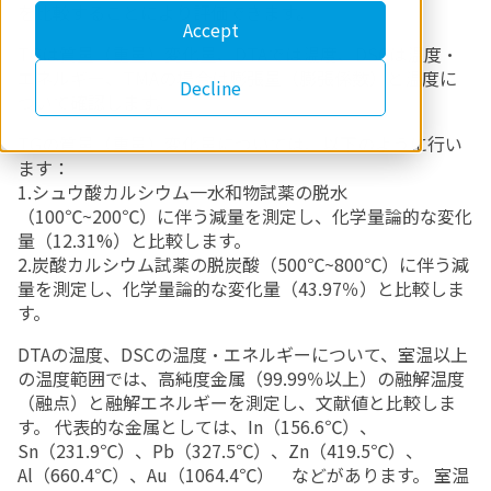
を比較することにより評価できます。
Accept
TGは質量（重量）変化量、DTAでは温度、DSCは温度・
エネルギー、TMAの場合は膨張量（膨張係数）と温度に
Decline
ついて確認します。
TGの質量（重量）変化量については、以下のように行い
ます：
1.シュウ酸カルシウム一水和物試薬の脱水
（100℃~200℃）に伴う減量を測定し、化学量論的な変化
量（12.31%）と比較します。
2.炭酸カルシウム試薬の脱炭酸（500℃~800℃）に伴う減
量を測定し、化学量論的な変化量（43.97％）と比較しま
す。
DTAの温度、DSCの温度・エネルギーについて、室温以上
の温度範囲では、高純度金属（99.99％以上）の融解温度
（融点）と融解エネルギーを測定し、文献値と比較しま
す。 代表的な金属としては、In（156.6℃）、
Sn（231.9℃）、Pb（327.5℃）、Zn（419.5℃）、
Al（660.4℃）、Au（1064.4℃） などがあります。 室温