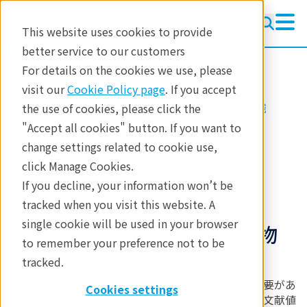
This website uses cookies to provide
better service to our customers
熱分析装置
熱分析装置
For details on the cookies we use, please
ラーニング
visit our
Cookie Policy page
. If you accept
製品
熱分析
ラーニング
豆知識
the use of cookies, please click the
製品
"Accept all cookies" button. If you want to
change settings related to cookie use,
産業分野
熱分析豆知識
click Manage Cookies.
お問合せ
If you decline, your information won’t be
tracked when you visit this website. A
single cookie will be used in your browser
第37回 熱分析の較正用標準物
to remember your preference not to be
質（1）
tracked.
使用している装置の測定結果の正確さを確認する必要があ
Cookies settings
る場合、較正用の標準物質を測定し、その測定値と文献値