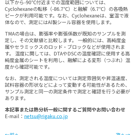
以下から-90℃付近までの温度範囲については、
Cyclohexaneの転移（-86.7℃）と融解（6.7℃）の各吸熱
ピークが利用可能です。なお、Cyclohexaneは、室温で液
体なので、測定にはAl製シール容器を使用します。
TMAの場合は、膨張率や膨張係数が既知のサンプルを測
定し、その文献値と比較します。 一般的には、高純度金
属やセラミックスのロッド・ブロックなどが使用されま
す。 温度に関しては、DTAやDSCの温度確認に使用する高
純度金属のシートを利用し、融解による変形（つぶれ）温
度から確認可能です。
なお、測定される温度については測定雰囲気や昇温速度、
試料容器の形状などによって変動する可能性があるため、
サンプル測定と同一の測定条件で測定と確認を行う必要が
あります。
本記事または熱分析一般に関するご質問やお問い合わせ
E-mail：
netsu@rigaku.co.jp
←前へ
次へ→