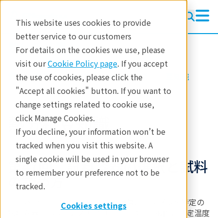
This website uses cookies to provide
better service to our customers
熱分析装置
熱分析装置
For details on the cookies we use, please
ラーニング
visit our
Cookie Policy page
. If you accept
製品
熱分析
ラーニング
豆知識
the use of cookies, please click the
製品
"Accept all cookies" button. If you want to
change settings related to cookie use,
産業分野
熱分析豆知識
click Manage Cookies.
お問合せ
If you decline, your information won’t be
tracked when you visit this website. A
single cookie will be used in your browser
第47回 試料容器の選択と試料
to remember your preference not to be
の詰め方
tracked.
TG-DSCやTG-DTA、DSCでは、通常、サンプルを特定の
Cookies settings
試料容器（パン）に入れて測定します。一般的に測定温度