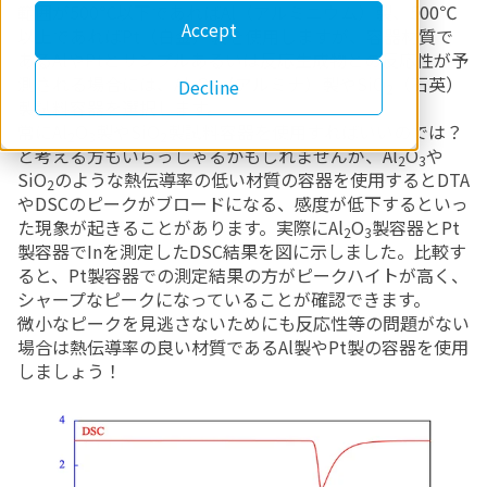
範囲が500℃以下であればAl（アルミニウム）製、500℃
Accept
以上であればPt（白金）製を使用しますが、容器材質で
あるAlやPtとサンプルあるいは反応生成物との反応性が予
測される場合には、Al
O
（アルミナ）製やSiO
（石英）
Decline
2
3
2
製試料容器を選択します。
常にAl
O
製やSiO
製試料容器を使用すればいいのでは？
2
3
2
と考える方もいらっしゃるかもしれませんが、Al
O
や
2
3
SiO
のような熱伝導率の低い材質の容器を使用するとDTA
2
やDSCのピークがブロードになる、感度が低下するといっ
た現象が起きることがあります。実際にAl
O
製容器とPt
2
3
製容器でInを測定したDSC結果を図に示しました。比較す
ると、Pt製容器での測定結果の方がピークハイトが高く、
シャープなピークになっていることが確認できます。
微小なピークを見逃さないためにも反応性等の問題がない
場合は熱伝導率の良い材質であるAl製やPt製の容器を使用
しましょう！