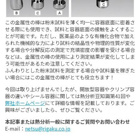
この金属性の棒は粉末試料を薄く均一に容器底面に密着さ
せる際にも使用でき、試料と容器底面の接触をよくするこ
とが可能です。ただし、医薬品のような有機化合物で加え
られた機械的な力により試料の結晶性や物理的性質が変化
する場合や分解反応の測定で充填密度の影響を受ける場合
などは、金属性の棒の使用により測定結果が変化してしま
う可能性があるため注意してください。
ふんわりとした粉末試料を測定する場合や試料量を稼ぎた
い場合にはこの金属性の棒がとても役立ちます！
今回は取り上げませんでしたが、開放型容器やクリンプ容
器の違いやシール容器に関しては熱分析豆知識第41回や
弊社ホームページ
にて詳細な情報を記載しております。ご
興味がございましたら、ぜひご覧ください。
本記事または熱分析一般に関するご質問やお問い合わせ
E-mail：
netsu@rigaku.co.jp